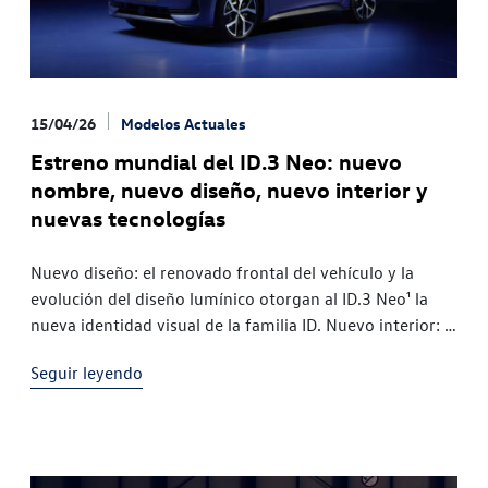
15/04/26
Modelos Actuales
Estreno mundial del ID.3 Neo: nuevo
nombre, nuevo diseño, nuevo interior y
nuevas tecnologías
Nuevo diseño: el renovado frontal del vehículo y la
evolución del diseño lumínico otorgan al ID.3 Neo¹ la
nueva identidad visual de la familia ID. Nuevo interior: el
habitáculo, completamente rediseñado y de mayor
Seguir leyendo
calidad,