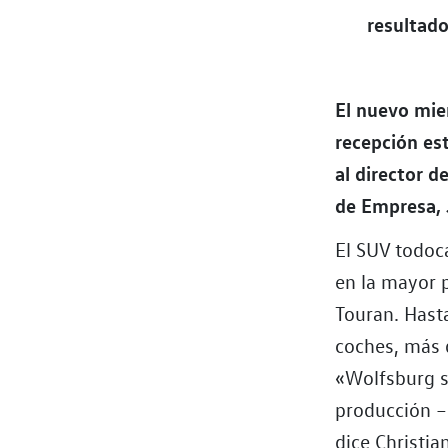
resultado
El nuevo mie
recepción es
al director 
de Empresa, J
El SUV todoca
en la mayor p
Touran. Hast
coches, más 
«Wolfsburg s
producción – 
dice Christi