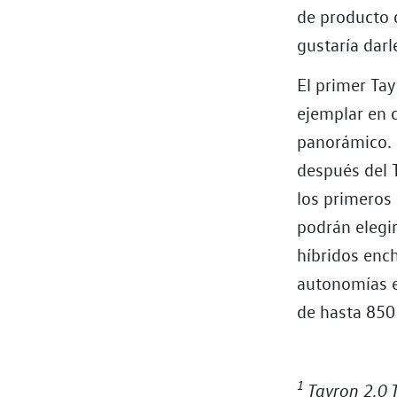
de producto 
gustaría darl
El primer Ta
ejemplar en c
panorámico. 
después del 
los primeros 
podrán elegir
híbridos enc
autonomías el
de hasta 850
1
Tayron 2.0 