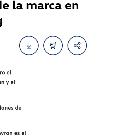
de la marca en
g
ro el
n y el
lones de
ayron es el