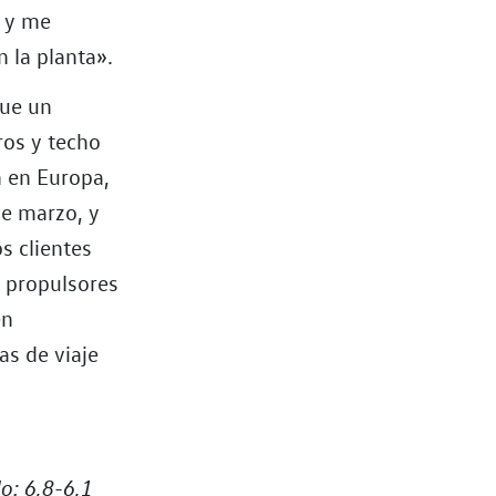
, y me
n la planta».
fue un
ros y techo
 en Europa,
de marzo, y
s clientes
s propulsores
en
as de viaje
o: 6,8-6,1