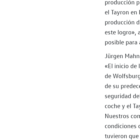
producción p
el Tayron en 
producción d
este logro»,
posible para
Jürgen Mahnk
«El inicio de
de Wolfsburg
de su predece
seguridad de
coche y el T
Nuestros com
condiciones d
tuvieron que 