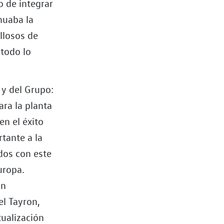
o de integrar
nuaba la
llosos de
todo lo
y del Grupo:
ara la planta
n el éxito
rtante a la
dos con este
uropa.
en
el Tayron,
tualización