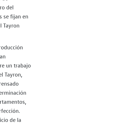
ro del
 se fijan en
el Tayron
producción
han
re un trabajo
el Tayron,
prensado
 terminación
artamentos,
rfección.
icio de la