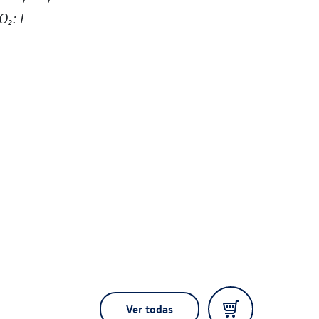
O₂: F
Ver todas