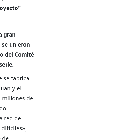
royecto"
a gran
 se unieron
ro del Comité
serie.
 se fabrica
guan y el
 millones de
do.
a red de
difíciles»,
e de