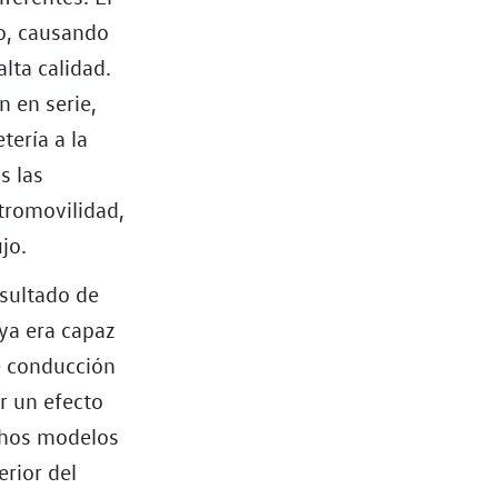
no, causando
lta calidad.
n en serie,
tería a la
s las
tromovilidad,
jo.
esultado de
ya era capaz
e conducción
r un efecto
chos modelos
erior del