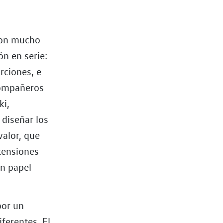
con mucho
n en serie:
rciones, e
 compañeros
ki,
 diseñar los
valor, que
etensiones
n papel
por un
ferentes. El