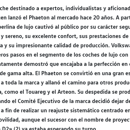
che destinado a expertos, individualistas y aficiona
n lanzó el Phaeton al mercado hace 20 años. A part
berlina de lujo cautivó al público por su carácter seg
 y sereno, su excelente confort, sus prestaciones de 
a y su impresionante calidad de producción. Volksw
ros pasos en el segmento de los coches de lujo con
atamente demostró que encajaba a la perfección en 
e gama alta. El Phaeton se convirtió en una gran es
 a toda la marca y allanó el camino para otros prod
, como el Touareg y el Arteon. Su despedida se pro
ndo el Comité Ejecutivo de la marca decidió dejar de
a a fin de realizar un reajuste sistemático centrado en
vilidad, aunque el sucesor con el nombre de proyec
 D2» (2) ya estaba esperando su turno