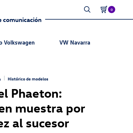
0
e comunicación
o Volkswagen
VW Navarra
a
Histórico de modelos
el Phaeton:
en muestra por
z al sucesor