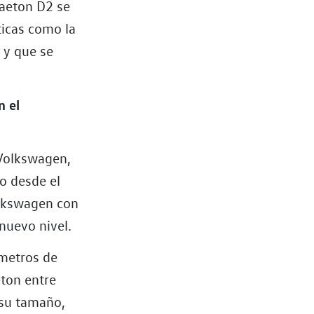
haeton D2 se
ticas como la
 y que se
n el
 Volkswagen,
o desde el
olkswagen con
 nuevo nivel.
 metros de
eton entre
 su tamaño,