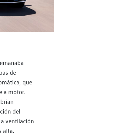
e emanaba
pas de
tomática, que
e a motor.
abrían
ción del
La ventilación
 alta.