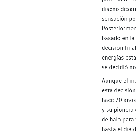
diseño desar
sensación por
Posteriorment
basado en la
decisión fin
energías est
se decidió no
Aunque el mo
esta decisió
hace 20 años
y su pionera
de halo para
hasta el día 