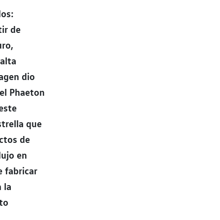
dos:
ir de
uro,
alta
agen dio
 el Phaeton
este
trella que
uctos de
dujo en
 fabricar
 la
to