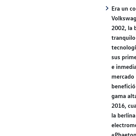
Era un co
Volkswage
2002, la 
tranquilo
tecnologí
sus prime
e inmedi
mercado d
benefició
gama alta
2016, cua
la berlin
electromo
«Phaeton