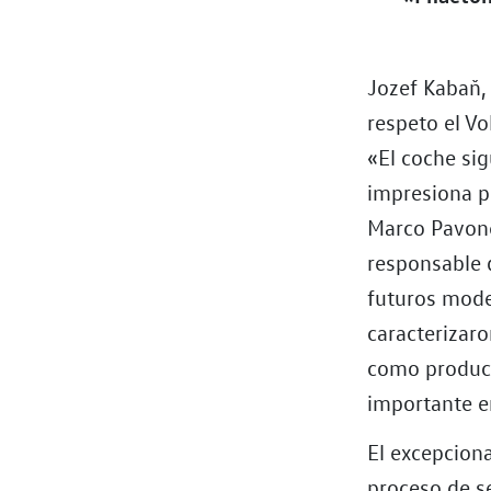
Jozef Kabaň,
respeto el V
«El coche si
impresiona p
Marco Pavone
responsable 
futuros mode
caracterizaro
como product
importante e
El excepcion
proceso de se