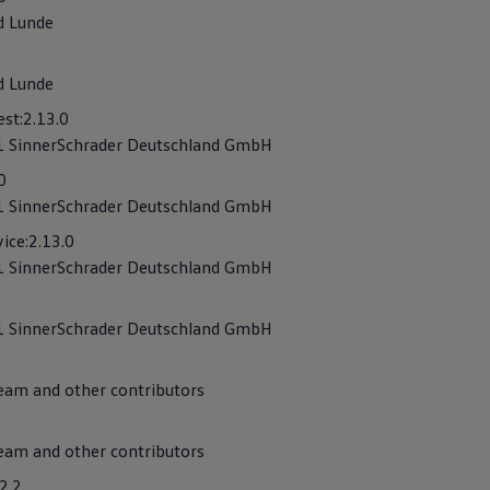
encias de terceros
d Lunde
kies
d Lunde
est:2.13.0
 SinnerSchrader Deutschland GmbH
.0
 SinnerSchrader Deutschland GmbH
ice:2.13.0
mpatible con la tecnología Car2X, tras activarla podrás intercam
 SinnerSchrader Deutschland GmbH
rtante sobre el tráfico vial, por ejemplo, sobre accidentes o at
arretera o de la infraestructura de transporte,
siempre
que estos 
r2X.
 SinnerSchrader Deutschland GmbH
bre protección de datos Car2X
am and other contributors
am and other contributors
.2.2