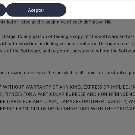
 información sobre
Volkswagen
AG como proveedor responsable 
Aceptar
retas de esta página web.
 license.
ributor listed at the beginning of each definition file.
f charge, to any person obtaining a copy of this software and ass
ithout restriction, including without limitation the rights to use
opies of the Software, and to permit persons to whom the Software
ermission notice shall be included in all copies or substantial po
misoras de radio
S", WITHOUT WARRANTY OF ANY KIND, EXPRESS OR IMPLIED, I
, FITNESS FOR A PARTICULAR PURPOSE AND NONINFRINGEMEN
E LIABLE FOR ANY CLAIM, DAMAGES OR OTHER LIABILITY, W
RISING FROM, OUT OF OR IN CONNECTION WITH THE SOFTWAR