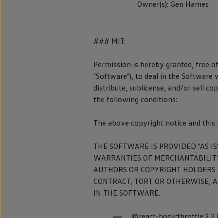
Owner(s): Gen Hames
Llantas y neumáticos
Recambios Volkswagen
Accesorios y merchandising
Seguridad
Transporte
### MIT:
Entretenimiento
Personalización
Permission is hereby granted, free o
Carga
Merchandising
"Software"), to deal in the Software w
Todo sobre tu Volkswagen
distribute, sublicense, and/or sell c
Tu coche conectado
the following conditions:
Luces de advertencia
Manuales del coche
Información sobre EA189
The above copyright notice and this p
Customer In
Accede a My Volkswagen
Todo sobre tu Volkswagen
Información sobre Diésel XTL
THE SOFTWARE IS PROVIDED "AS I
Suscripción de mantenimiento Long Drive
WARRANTIES OF MERCHANTABILITY
El Customer Int
Modelos anteriores
AUTHORS OR COPYRIGHT HOLDERS B
nuestras aplicac
Beetle
Scirocco
CONTRACT, TORT OR OTHERWISE, A
acerca de nuestr
Jetta
IN THE SOFTWARE.
Sharan
Declaración so
Golf
Polo
@react-hook:throttle:2.2