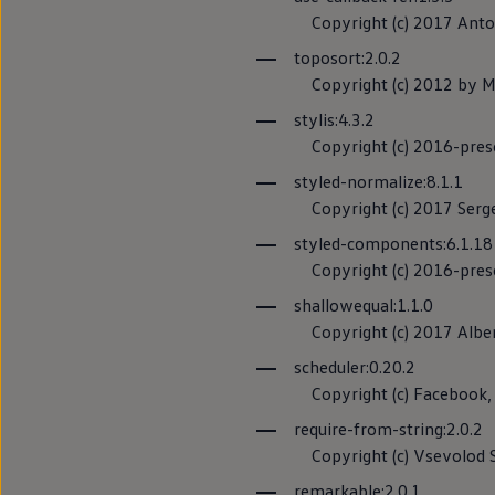
servicios basad
Copyright (c) 2017 Anto
trata de buscar 
toposort:2.0.2
vehículos selec
Copyright (c) 2012 by Ma
stylis:4.3.2
Aviso de priva
Copyright (c) 2016-prese
Notas sobre lic
styled-normalize:8.1.1
Copyright (c) 2017 Serg
Condiciones de
styled-components:6.1.1
Copyright (c) 2016-prese
shallowequal:1.1.0
Manual
Digi
Copyright (c) 2017 Alber
scheduler:0.20.2
Copyright (c) Facebook, In
Con esta herram
Número de identi
require-from-string:2.0.2
Copyright (c) Vsevolod S
FOSS List
remarkable:2.0.1