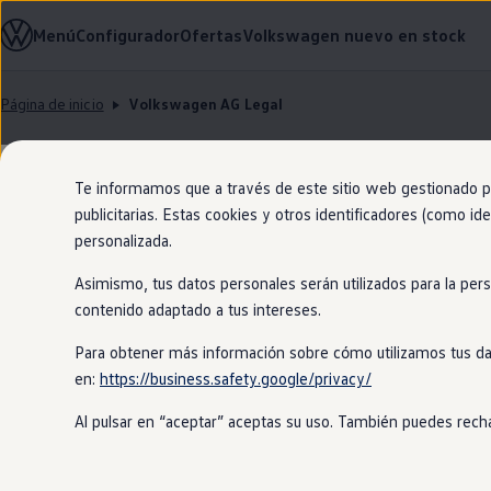
Modelos y configurador
Menú
Configurador
Ofertas
Volkswagen nuevo en stock
Nuevo ID. Cross
Vehículos Comerciales
Compra y ofertas
Página de inicio
Volkswagen AG Legal
Volkswagen nuevo en stock
Ir
Ir
Volkswagen de ocasión
directamente
directamente
Financiación
al contenido
al pie de
My Renting
página
My Way
Te informamos que a través de este sitio web gestionado por
Seguros
publicitarias. Estas cookies y otros identificadores (como ide
Empresas
personalizada.
Autoescuelas
Eléctricos e híbridos
Asimismo, tus datos personales serán utilizados para la per
Más sobre eléctricos
Manual
Digi
Av
Más sobre híbridos
contenido adaptado a tus intereses.
Plan Auto +
CAE
Para obtener más información sobre cómo utilizamos tus da
Etiquetas DGT
en:
https://business.safety.google/privacy/
Simulador de autonomía, carga y ahorro
# License documentation for dima-
Carga y autonomía
Al pulsar en “aceptar” aceptas su uso. También puedes recha
Soluciones de carga
This report lists all licenses of the 
Tarifas de carga
Carga en casa
Modos de carga