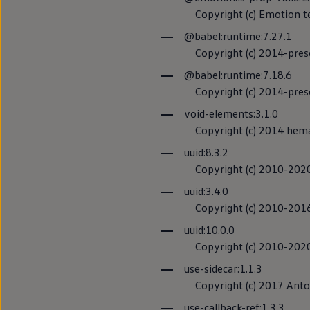
Recopilació
Copyright (c) Emotion te
la conducci
@babel:runtime:7.27.1
Copyright (c) 2014-prese
La investigación
@babel:runtime:7.18.6
base de datos si
Copyright (c) 2014-prese
conducción real.
void-elements:3.1.0
la función, dire
Copyright (c) 2014 hem
automatizada»
uuid:8.3.2
Copyright (c) 2010-2020 
Declaración sob
conducción au
uuid:3.4.0
Copyright (c) 2010-2016 
uuid:10.0.0
Copyright (c) 2010-2020 
We
Charge
use-sidecar:1.1.3
Copyright (c) 2017 Anto
Con los sitios w
use-callback-ref:1.3.3