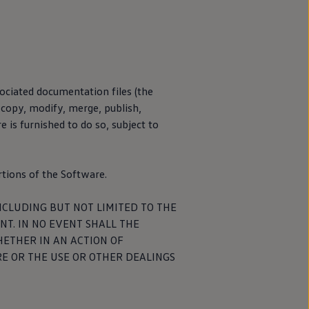
ociated documentation files (the
, copy, modify, merge, publish,
 is furnished to do so, subject to
rtions of the Software.
NCLUDING BUT NOT LIMITED TO THE
T. IN NO EVENT SHALL THE
das sobre
HETHER IN AN ACTION OF
con el CIC
E OR THE USE OR OTHER DEALINGS