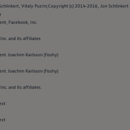
hlinkert, Vitaly Puzrin;Copyright (c) 2014-2016, Jon Schlinkert
rivacidad
.7
nt, Facebook, Inc.
c. and its affiliates
nt Joachim Karlsson (fisshy)
nt Joachim Karlsson (fisshy)
c. and its affiliates.
ext
ext