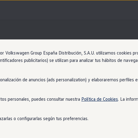
Information
 Volkswagen Group España Distribución, S.A.U. utilizamos cookies propi
ntificadores publicitarios) se utilizan para analizar tus hábitos de nave
Volkswagen
AG
sonalización de anuncios (ads personalization) y elaboraremos perfiles
tal
iso legal y textos jurídi
tos personales, puedes consultar nuestra
Política de Cookies
. La infor
frontend (VWAG-7852-01 | OSO-5195)
zarlas o configurarlas según tus preferencias.
components used in this project.