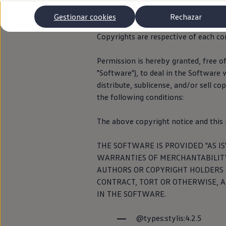
### MIT like-6:
Autonomía
Aquí encontrará
Clientes y posventa
Gestionar cookies
Rechazar
Club Volkswagen
las ofertas conc
This project is licensed under the MIT
Ofertas posventa
Copyrights are respective of each cont
Eventos y experiencias
Beneficios Volkswagen
Asistencia en carretera
Permission is hereby granted, free o
Servicios de movilidad
"Software"), to deal in the Software w
Aviso legal
Garantía del fabricante
distribute, sublicense, and/or sell c
Beneficios del taller oficial
Rent-a-Car
the following conditions:
Servicios digitales
Buscar servicios para tu modelo
The above copyright notice and this p
Volkswagen Apps, inicio de sesión y tienda
Conectar el móvil con el vehículo
Actualizaciones del software, los mapas y las e
THE SOFTWARE IS PROVIDED "AS I
Mantenimiento y reparaciones
WARRANTIES OF MERCHANTABILITY
Revisiones e ITV
Aceite y líquidos del motor
AUTHORS OR COPYRIGHT HOLDERS B
Baterías
CONTRACT, TORT OR OTHERWISE, A
Frenos
IN THE SOFTWARE.
Motor y chasis
Aire acondicionado y filtros
Faros y lunas
@types:stylis:4.2.5
Carrocería y pintura