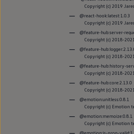
Passat
Notas sobre lic
Copyright (c) 2019 Jare
Tiguan
Touareg
@react-hook:latest:1.0.3
Política de coo
Touran
Copyright (c) 2019 Jare
t-roc-1
Asistencia en carretera
@feature-hub:server-requ
Copyright (c) 2018-2021
Car2X
@feature-hub:logger:2.13
Copyright (c) 2018-2021
@feature-hub:history-serv
Si tu
coche
es co
Copyright (c) 2018-2021
información impo
usuarios de la c
@feature-hub:core:2.13.0
la tecnología Ca
Copyright (c) 2018-2021
@emotion:unitless:0.8.1
Declaración so
Copyright (c) Emotion te
@emotion:memoize:0.8.1
Copyright (c) Emotion te
@emotion:is-prop-valid:1