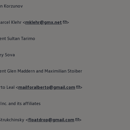
os
en
la web relacionados con la carga de vehículos
eléctricos
. En
n Korzunov
y encontrar de puntos de carga públicos y de un planificador de ru
cionados que tiene
en
cuenta los puntos de carga públicos a lo larg
rcel Klehr <
mklehr@gmx.net
>
cidad
nt Sultan Tarimo
encias de terceros
ey Sova
 uso
8
nt Glen Maddern and Maximilian Stoiber
tal
to Leal <
mailforalberto@gmail.com
>
c. and its affiliates
ienta puedes encontrar el manual digital de tu
coche
introduciend
ficación del vehículo (VIN).
trukchinsky <
floatdrop@gmail.com
>