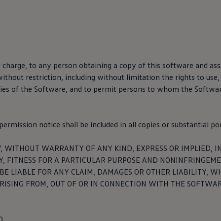
f charge, to any person obtaining a copy of this software and ass
ithout restriction, including without limitation the rights to use
opies of the Software, and to permit persons to whom the Software
ermission notice shall be included in all copies or substantial po
teraction Center (CIC)
S", WITHOUT WARRANTY OF ANY KIND, EXPRESS OR IMPLIED, I
, FITNESS FOR A PARTICULAR PURPOSE AND NONINFRINGEMEN
eraction Center (CIC) es responsable del área "Resolvemos tus du
E LIABLE FOR ANY CLAIM, DAMAGES OR OTHER LIABILITY, W
iones y servicios digitales". El CIC le permite ponerse
en
contacto 
RISING FROM, OUT OF OR IN CONNECTION WITH THE SOFTWAR
os servicios digitales o aplicaciones.
bre protección de datos
.0