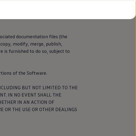
del contenido y
ociated documentation files (the
, copy, modify, merge, publish,
 is furnished to do so, subject to
rtions of the Software.
NCLUDING BUT NOT LIMITED TO THE
T. IN NO EVENT SHALL THE
HETHER IN AN ACTION OF
E OR THE USE OR OTHER DEALINGS