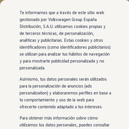
Modelos y configurador
Página de inicio
Nuevo ID. Cross
Te informamos que a través de este sitio web
Vehículos Comerciales
gestionado por Volkswagen Group España
Compra y ofertas
Distribución, S.A.U. utilizamos cookies propias y
Ir
Ir
Volkswagen nuevo en stock
Tu
Volkswagen
con
entrega
directamente
directamente
Volkswagen de ocasión
de terceros técnicas, de personalización,
al contenido
al pie de
Financiación
inmediata
analíticas y publicitarias. Estas cookies y otros
página
My Renting
identificadores (como identificadores publicitarios)
My Way
Seguros
se utilizan para analizar tus hábitos de navegación
El modelo que encaja contigo está más cerca de
Empresas
y para mostrarte publicidad personalizada y no
lo que imaginas. Encuéntralo
en
nuestro
Autoescuelas
personalizada.
Eléctricos e híbridos
1
localizador de
stock
. ¡No tendrás que esperar
Más sobre eléctricos
Asimismo, tus datos personales serán utilizados
Más sobre híbridos
para estrenarlo!
Plan Auto +
para la personalización de anuncios (ads
CAE
personalization) y elaboraremos perfiles en base a
Etiquetas DGT
tu comportamiento y uso de la web para
Simulador de autonomía, carga y ahorro
Carga y autonomía
ofrecerte contenido adaptado a tus intereses.
Soluciones de carga
Tarifas de carga
Para obtener más información sobre cómo
Carga en casa
utilizamos tus datos personales, puedes consultar
Modos de carga