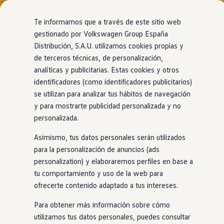
Modelos y configurador
Página de inicio
Nuevo ID. Cross
Te informamos que a través de este sitio web
Vehículos Comerciales
gestionado por Volkswagen Group España
Compra y ofertas
Distribución, S.A.U. utilizamos cookies propias y
Ir
Ir
Volkswagen nuevo en stock
Tu
Volkswagen
con
entrega
directamente
directamente
Volkswagen de ocasión
de terceros técnicas, de personalización,
al contenido
al pie de
Financiación
inmediata
analíticas y publicitarias. Estas cookies y otros
página
My Renting
identificadores (como identificadores publicitarios)
My Way
Seguros
se utilizan para analizar tus hábitos de navegación
El modelo que encaja contigo está más cerca de
Empresas
y para mostrarte publicidad personalizada y no
lo que imaginas. Encuéntralo
en
nuestro
Autoescuelas
personalizada.
Eléctricos e híbridos
1
localizador de
stock
. ¡No tendrás que esperar
Más sobre eléctricos
Asimismo, tus datos personales serán utilizados
Más sobre híbridos
para estrenarlo!
Plan Auto +
para la personalización de anuncios (ads
CAE
personalization) y elaboraremos perfiles en base a
Etiquetas DGT
tu comportamiento y uso de la web para
Simulador de autonomía, carga y ahorro
Carga y autonomía
ofrecerte contenido adaptado a tus intereses.
Soluciones de carga
Tarifas de carga
Para obtener más información sobre cómo
Carga en casa
utilizamos tus datos personales, puedes consultar
Modos de carga