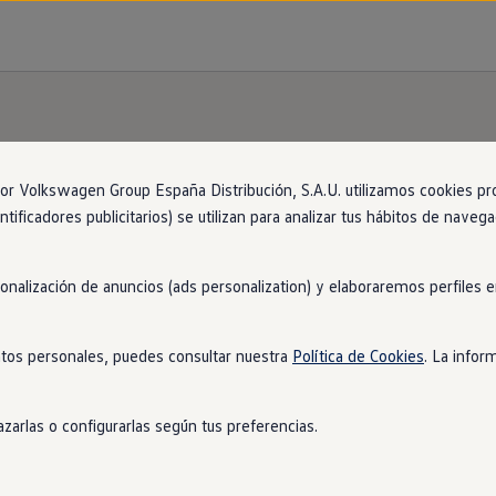
n
con
entrega
inmediata
 Volkswagen Group España Distribución, S.A.U. utilizamos cookies propi
ntificadores publicitarios) se utilizan para analizar tus hábitos de nave
ja contigo está más cerca de lo que imaginas. Encué
k
. ¡No tendrás que esperar para estrenarlo!
1
sonalización de anuncios (ads personalization) y elaboraremos perfiles
tos personales, puedes consultar nuestra
Política de Cookies
. La infor
zarlas o configurarlas según tus preferencias.