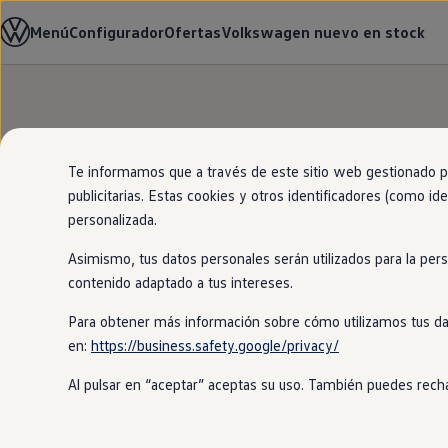
Modelos y configurador
Menú
Configurador
Ofertas
Volkswagen nuevo en stock
Página de inicio
Nuevo ID. Cross
Vehículos Comerciales
Compra y ofertas
Volkswagen nuevo en stock
Ir
Ir
Volkswagen de ocasión
directamente
directamente
Financiación
Tu
Volkswage
al contenido
al pie de
My Renting
página
My Way
Te informamos que a través de este sitio web gestionado por
Seguros
publicitarias. Estas cookies y otros identificadores (como ide
El modelo que enca
Empresas
personalizada.
Autoescuelas
localizador de
stoc
Eléctricos e híbridos
Asimismo, tus datos personales serán utilizados para la per
Más sobre eléctricos
Más sobre híbridos
contenido adaptado a tus intereses.
Plan Auto +
CAE
Para obtener más información sobre cómo utilizamos tus da
Etiquetas DGT
en:
https://business.safety.google/privacy/
Simulador de autonomía, carga y ahorro
Carga y autonomía
Al pulsar en “aceptar” aceptas su uso. También puedes recha
Soluciones de carga
Tarifas de carga
Carga en casa
Modos de carga