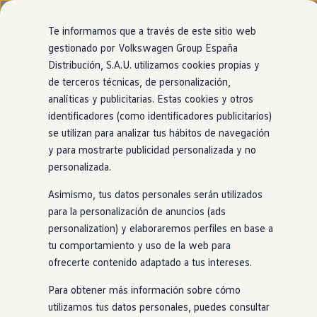
Modelos y configurador
Página de inicio
Nuevo ID. Cross
Te informamos que a través de este sitio web
Vehículos Comerciales
gestionado por Volkswagen Group España
Compra y ofertas
Distribución, S.A.U. utilizamos cookies propias y
Ir
Ir
Volkswagen nuevo en stock
Tu
Volkswagen
con
entrega
directamente
directamente
Volkswagen de ocasión
de terceros técnicas, de personalización,
al contenido
al pie de
Financiación
inmediata
analíticas y publicitarias. Estas cookies y otros
página
My Renting
identificadores (como identificadores publicitarios)
My Way
Seguros
se utilizan para analizar tus hábitos de navegación
El modelo que encaja contigo está más cerca de
Empresas
y para mostrarte publicidad personalizada y no
lo que imaginas. Encuéntralo
en
nuestro
Autoescuelas
personalizada.
Eléctricos e híbridos
1
localizador de
stock
. ¡No tendrás que esperar
Más sobre eléctricos
Asimismo, tus datos personales serán utilizados
Más sobre híbridos
para estrenarlo!
Plan Auto +
para la personalización de anuncios (ads
CAE
personalization) y elaboraremos perfiles en base a
Etiquetas DGT
tu comportamiento y uso de la web para
Simulador de autonomía, carga y ahorro
Carga y autonomía
ofrecerte contenido adaptado a tus intereses.
Soluciones de carga
Tarifas de carga
Para obtener más información sobre cómo
Carga en casa
utilizamos tus datos personales, puedes consultar
Modos de carga