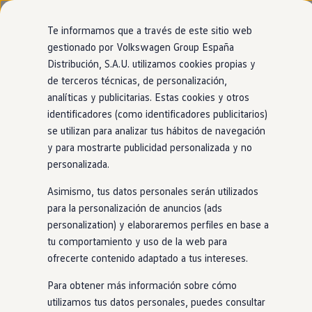
Modelos y configurador
Página de inicio
Nuevo ID. Cross
Te informamos que a través de este sitio web
Vehículos Comerciales
gestionado por Volkswagen Group España
Compra y ofertas
Distribución, S.A.U. utilizamos cookies propias y
Ir
Ir
Volkswagen nuevo en stock
Tu
Volkswagen
con
entrega
directamente
directamente
Volkswagen de ocasión
de terceros técnicas, de personalización,
al contenido
al pie de
Financiación
inmediata
analíticas y publicitarias. Estas cookies y otros
página
My Renting
identificadores (como identificadores publicitarios)
My Way
Seguros
se utilizan para analizar tus hábitos de navegación
El modelo que encaja contigo está más cerca de
Empresas
y para mostrarte publicidad personalizada y no
lo que imaginas. Encuéntralo
en
nuestro
Autoescuelas
personalizada.
Eléctricos e híbridos
1
localizador de
stock
. ¡No tendrás que esperar
Más sobre eléctricos
Asimismo, tus datos personales serán utilizados
Más sobre híbridos
para estrenarlo!
Plan Auto +
para la personalización de anuncios (ads
CAE
personalization) y elaboraremos perfiles en base a
Etiquetas DGT
tu comportamiento y uso de la web para
Simulador de autonomía, carga y ahorro
Carga y autonomía
ofrecerte contenido adaptado a tus intereses.
Soluciones de carga
Tarifas de carga
Para obtener más información sobre cómo
Carga en casa
utilizamos tus datos personales, puedes consultar
Modos de carga