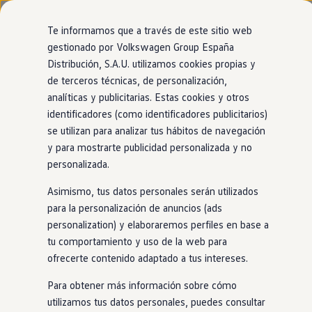
Modelos y configurador
Página de inicio
Nuevo ID. Cross
Te informamos que a través de este sitio web
Vehículos Comerciales
gestionado por Volkswagen Group España
Compra y ofertas
Distribución, S.A.U. utilizamos cookies propias y
Ir
Ir
Volkswagen nuevo en stock
Tu
Volkswagen
con
entrega
directamente
directamente
Volkswagen de ocasión
de terceros técnicas, de personalización,
al contenido
al pie de
Financiación
inmediata
analíticas y publicitarias. Estas cookies y otros
página
My Renting
identificadores (como identificadores publicitarios)
My Way
Seguros
se utilizan para analizar tus hábitos de navegación
El modelo que encaja contigo está más cerca de
Empresas
y para mostrarte publicidad personalizada y no
lo que imaginas. Encuéntralo
en
nuestro
Autoescuelas
personalizada.
Eléctricos e híbridos
1
localizador de
stock
. ¡No tendrás que esperar
Más sobre eléctricos
Asimismo, tus datos personales serán utilizados
Más sobre híbridos
para estrenarlo!
Plan Auto +
para la personalización de anuncios (ads
CAE
personalization) y elaboraremos perfiles en base a
Etiquetas DGT
tu comportamiento y uso de la web para
Simulador de autonomía, carga y ahorro
Carga y autonomía
ofrecerte contenido adaptado a tus intereses.
Soluciones de carga
Tarifas de carga
Para obtener más información sobre cómo
Carga en casa
utilizamos tus datos personales, puedes consultar
Modos de carga