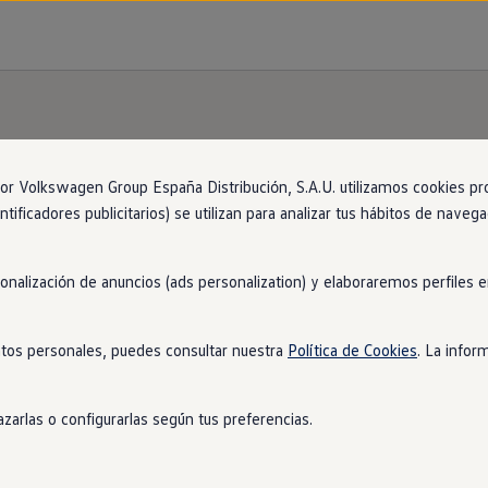
n
con
entrega
inmediata
 Volkswagen Group España Distribución, S.A.U. utilizamos cookies propi
ntificadores publicitarios) se utilizan para analizar tus hábitos de nave
ja contigo está más cerca de lo que imaginas. Encué
k
. ¡No tendrás que esperar para estrenarlo!
1
sonalización de anuncios (ads personalization) y elaboraremos perfiles
tos personales, puedes consultar nuestra
Política de Cookies
. La infor
zarlas o configurarlas según tus preferencias.