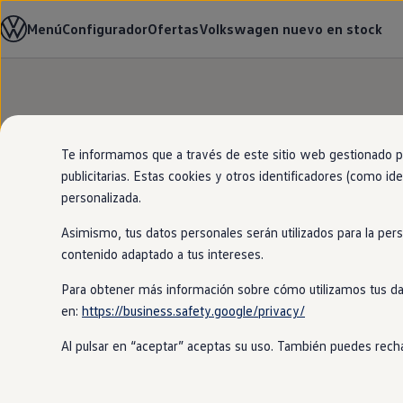
Modelos y configurador
Menú
Configurador
Ofertas
Volkswagen nuevo en stock
Página de inicio
Nuevo ID. Cross
Vehículos Comerciales
Compra y ofertas
Volkswagen nuevo en stock
Ir
Ir
Volkswagen de ocasión
directamente
directamente
Financiación
Tu
Volkswage
al contenido
al pie de
My Renting
página
My Way
Te informamos que a través de este sitio web gestionado por
Seguros
publicitarias. Estas cookies y otros identificadores (como ide
El modelo que enca
Empresas
personalizada.
Autoescuelas
localizador de
stoc
Eléctricos e híbridos
Asimismo, tus datos personales serán utilizados para la per
Más sobre eléctricos
Más sobre híbridos
contenido adaptado a tus intereses.
Plan Auto +
CAE
Para obtener más información sobre cómo utilizamos tus da
Etiquetas DGT
en:
https://business.safety.google/privacy/
Simulador de autonomía, carga y ahorro
Carga y autonomía
Al pulsar en “aceptar” aceptas su uso. También puedes recha
Soluciones de carga
Tarifas de carga
Carga en casa
Modos de carga