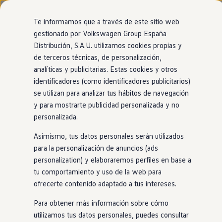
Modelos y configurador
Página de inicio
Nuevo ID. Cross
Te informamos que a través de este sitio web
Vehículos Comerciales
gestionado por Volkswagen Group España
Compra y ofertas
Distribución, S.A.U. utilizamos cookies propias y
Ir
Ir
Volkswagen nuevo en stock
Tu
Volkswagen
con
entrega
directamente
directamente
Volkswagen de ocasión
de terceros técnicas, de personalización,
al contenido
al pie de
Financiación
inmediata
analíticas y publicitarias. Estas cookies y otros
página
My Renting
identificadores (como identificadores publicitarios)
My Way
Seguros
se utilizan para analizar tus hábitos de navegación
El modelo que encaja contigo está más cerca de
Empresas
y para mostrarte publicidad personalizada y no
lo que imaginas. Encuéntralo
en
nuestro
Autoescuelas
personalizada.
Eléctricos e híbridos
1
localizador de
stock
. ¡No tendrás que esperar
Más sobre eléctricos
Asimismo, tus datos personales serán utilizados
Más sobre híbridos
para estrenarlo!
Plan Auto +
para la personalización de anuncios (ads
CAE
personalization) y elaboraremos perfiles en base a
Etiquetas DGT
tu comportamiento y uso de la web para
Simulador de autonomía, carga y ahorro
Carga y autonomía
ofrecerte contenido adaptado a tus intereses.
Soluciones de carga
Tarifas de carga
Para obtener más información sobre cómo
Carga en casa
utilizamos tus datos personales, puedes consultar
Modos de carga