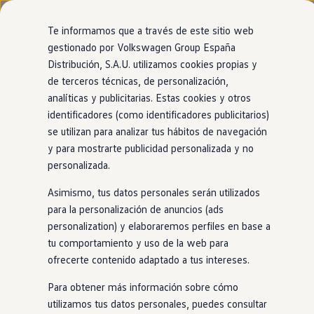
Modelos y configurador
Página de inicio
Nuevo ID. Cross
Te informamos que a través de este sitio web
Vehículos Comerciales
gestionado por Volkswagen Group España
Compra y ofertas
Distribución, S.A.U. utilizamos cookies propias y
Ir
Ir
Volkswagen nuevo en stock
Tu
Volkswagen
con
entrega
directamente
directamente
Volkswagen de ocasión
de terceros técnicas, de personalización,
al contenido
al pie de
Financiación
inmediata
analíticas y publicitarias. Estas cookies y otros
página
My Renting
identificadores (como identificadores publicitarios)
My Way
Seguros
se utilizan para analizar tus hábitos de navegación
El modelo que encaja contigo está más cerca de
Empresas
y para mostrarte publicidad personalizada y no
lo que imaginas. Encuéntralo
en
nuestro
Autoescuelas
personalizada.
Eléctricos e híbridos
1
localizador de
stock
. ¡No tendrás que esperar
Más sobre eléctricos
Asimismo, tus datos personales serán utilizados
Más sobre híbridos
para estrenarlo!
Plan Auto +
para la personalización de anuncios (ads
CAE
personalization) y elaboraremos perfiles en base a
Etiquetas DGT
tu comportamiento y uso de la web para
Simulador de autonomía, carga y ahorro
Carga y autonomía
ofrecerte contenido adaptado a tus intereses.
Soluciones de carga
Tarifas de carga
Para obtener más información sobre cómo
Carga en casa
utilizamos tus datos personales, puedes consultar
Modos de carga