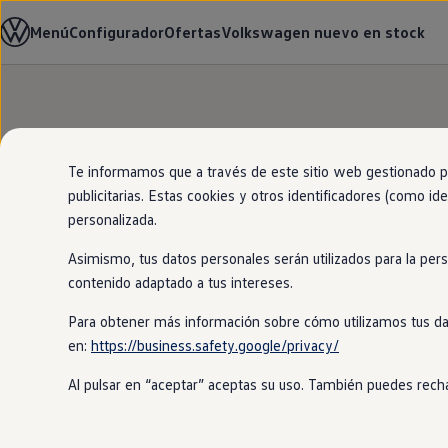
Modelos y configurador
Menú
Configurador
Ofertas
Volkswagen nuevo en stock
Página de inicio
Nuevo ID. Cross
Vehículos Comerciales
Compra y ofertas
Volkswagen nuevo en stock
Ir
Ir
Volkswagen de ocasión
directamente
directamente
Financiación
Tu
Volkswage
al contenido
al pie de
My Renting
página
My Way
Te informamos que a través de este sitio web gestionado por
Seguros
publicitarias. Estas cookies y otros identificadores (como ide
El modelo que enca
Empresas
personalizada.
Autoescuelas
localizador de
stoc
Eléctricos e híbridos
Asimismo, tus datos personales serán utilizados para la per
Más sobre eléctricos
Más sobre híbridos
contenido adaptado a tus intereses.
Plan Auto +
CAE
Para obtener más información sobre cómo utilizamos tus da
Etiquetas DGT
en:
https://business.safety.google/privacy/
Simulador de autonomía, carga y ahorro
Carga y autonomía
Al pulsar en “aceptar” aceptas su uso. También puedes recha
Soluciones de carga
Tarifas de carga
Carga en casa
Modos de carga