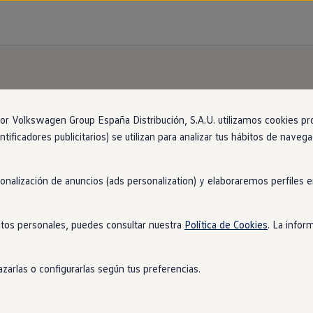
n
con
entrega
inmediata
 Volkswagen Group España Distribución, S.A.U. utilizamos cookies propi
ntificadores publicitarios) se utilizan para analizar tus hábitos de nave
ja contigo está más cerca de lo que imaginas. Encué
k
. ¡No tendrás que esperar para estrenarlo!
1
sonalización de anuncios (ads personalization) y elaboraremos perfiles
tos personales, puedes consultar nuestra
Política de Cookies
. La infor
zarlas o configurarlas según tus preferencias.