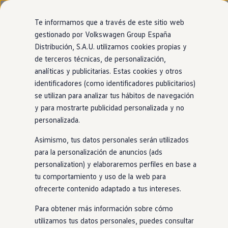
Modelos y configurador
Página de inicio
Nuevo ID. Cross
Te informamos que a través de este sitio web
Vehículos Comerciales
gestionado por Volkswagen Group España
Compra y ofertas
Distribución, S.A.U. utilizamos cookies propias y
Ir
Ir
Volkswagen nuevo en stock
Tu
Volkswagen
con
entrega
directamente
directamente
Volkswagen de ocasión
de terceros técnicas, de personalización,
al contenido
al pie de
Financiación
inmediata
analíticas y publicitarias. Estas cookies y otros
página
My Renting
identificadores (como identificadores publicitarios)
My Way
Seguros
se utilizan para analizar tus hábitos de navegación
El modelo que encaja contigo está más cerca de
Empresas
y para mostrarte publicidad personalizada y no
lo que imaginas. Encuéntralo
en
nuestro
Autoescuelas
personalizada.
Eléctricos e híbridos
1
localizador de
stock
. ¡No tendrás que esperar
Más sobre eléctricos
Asimismo, tus datos personales serán utilizados
Más sobre híbridos
para estrenarlo!
Plan Auto +
para la personalización de anuncios (ads
CAE
personalization) y elaboraremos perfiles en base a
Etiquetas DGT
tu comportamiento y uso de la web para
Simulador de autonomía, carga y ahorro
Carga y autonomía
ofrecerte contenido adaptado a tus intereses.
Soluciones de carga
Tarifas de carga
Para obtener más información sobre cómo
Carga en casa
utilizamos tus datos personales, puedes consultar
Modos de carga