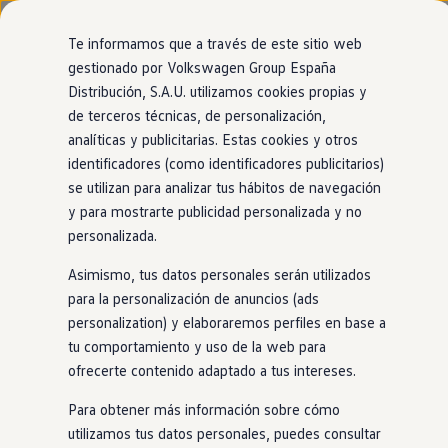
Modelos y configurador
Página de inicio
Nuevo ID. Cross
Te informamos que a través de este sitio web
Vehículos Comerciales
gestionado por Volkswagen Group España
Compra y ofertas
Distribución, S.A.U. utilizamos cookies propias y
Ir
Ir
Volkswagen nuevo en stock
Tu
Volkswagen
con
entrega
directamente
directamente
Volkswagen de ocasión
de terceros técnicas, de personalización,
al contenido
al pie de
Financiación
inmediata
analíticas y publicitarias. Estas cookies y otros
página
My Renting
identificadores (como identificadores publicitarios)
My Way
Seguros
se utilizan para analizar tus hábitos de navegación
El modelo que encaja contigo está más cerca de
Empresas
y para mostrarte publicidad personalizada y no
lo que imaginas. Encuéntralo
en
nuestro
Autoescuelas
personalizada.
Eléctricos e híbridos
1
localizador de
stock
. ¡No tendrás que esperar
Más sobre eléctricos
Asimismo, tus datos personales serán utilizados
Más sobre híbridos
para estrenarlo!
Plan Auto +
para la personalización de anuncios (ads
CAE
personalization) y elaboraremos perfiles en base a
Etiquetas DGT
tu comportamiento y uso de la web para
Simulador de autonomía, carga y ahorro
Carga y autonomía
ofrecerte contenido adaptado a tus intereses.
Soluciones de carga
Tarifas de carga
Para obtener más información sobre cómo
Carga en casa
utilizamos tus datos personales, puedes consultar
Modos de carga