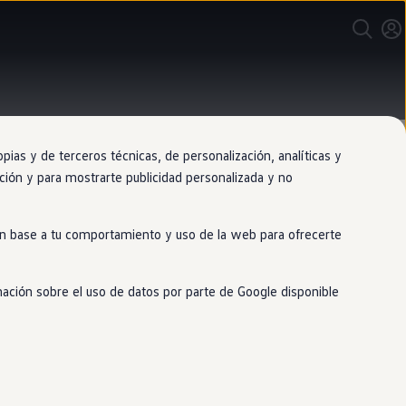
as y de terceros técnicas, de personalización, analíticas y
gación y para mostrarte publicidad personalizada y no
 en base a tu comportamiento y uso de la web para ofrecerte
mación sobre el uso de datos por parte de Google disponible
imidad, el
coche
detecta la presencia
ienes que pisar el freno y pulsar el