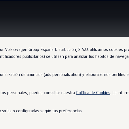
Arranque sin llave
 Volkswagen Group España Distribución, S.A.U. utilizamos cookies propi
ntificadores publicitarios) se utilizan para analizar tus hábitos de nave
sonalización de anuncios (ads personalization) y elaboraremos perfiles
ca
tos personales, puedes consultar nuestra
Política de Cookies
. La infor
necesidad de sacar la llave del bolsillo. Gracias a sensores de prox
loquea las puertas automáticamente. Una vez
en
el interior, solo t
zarlas o configurarlas según tus preferencias.
rcha el motor.