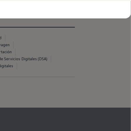
l primer momento.
d
swagen
rtación
e Servicios Digitales (DSA)
igitales