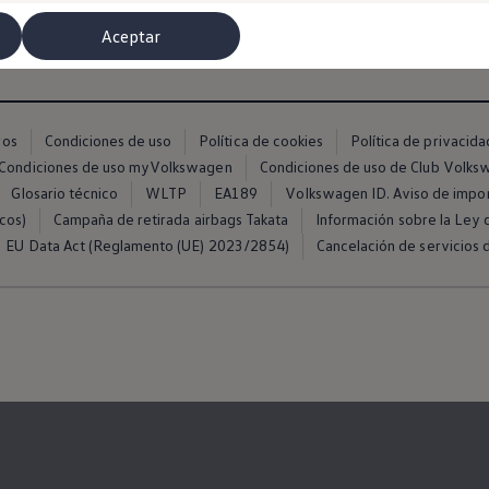
bado MÁS, para que disfrutes de comodidad y tecnología desde e
Aceptar
ros
Condiciones de uso
Política de cookies
Política de privacida
Condiciones de uso myVolkswagen
Condiciones de uso de Club Volk
Glosario técnico
WLTP
EA189
Volkswagen ID. Aviso de impo
cos)
Campaña de retirada airbags Takata
Información sobre la Ley d
EU Data Act (Reglamento (UE) 2023/2854)
Cancelación de servicios d
misoras de radio