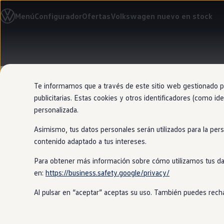
Modelos y configurador
Menú
Configurador
Ofertas
Volkswagen nuevo en stock
Nuevo ID. Cross
Vehículos Comerciales
Compra y ofertas
Volkswagen nuevo en stock
Ir
Ir
Volkswagen de ocasión
directamente
directamente
Financiación
al contenido
al pie de
My Renting
página
My Way
Te informamos que a través de este sitio web gestionado por
Seguros
publicitarias. Estas cookies y otros identificadores (como ide
Empresas
personalizada.
Autoescuelas
Eléctricos e híbridos
Asimismo, tus datos personales serán utilizados para la per
Más sobre eléctricos
Entra y
arran
Más sobre híbridos
contenido adaptado a tus intereses.
Plan Auto +
CAE
Para obtener más información sobre cómo utilizamos tus da
Etiquetas DGT
en:
https://business.safety.google/privacy/
Simulador de autonomía, carga y ahorro
Accede y arranca tu
Volkswagen
sin 
Carga y autonomía
de la llave cuando te acercas y desb
Al pulsar en “aceptar” aceptas su uso. También puedes recha
Soluciones de carga
botón de encendido para poner
en
ma
Tarifas de carga
Carga en casa
Modos de carga