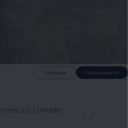
Configúralo
Pide presupuesto
l mes 12) | Entrada:
2
3