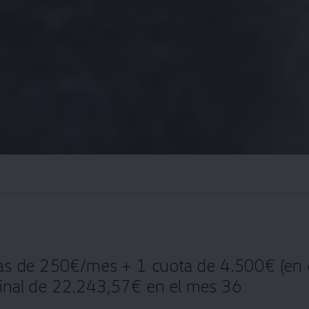
tas de 250€/mes + 1 cuota de 4.500€ (en e
final de 22.243,57€ en el mes 36