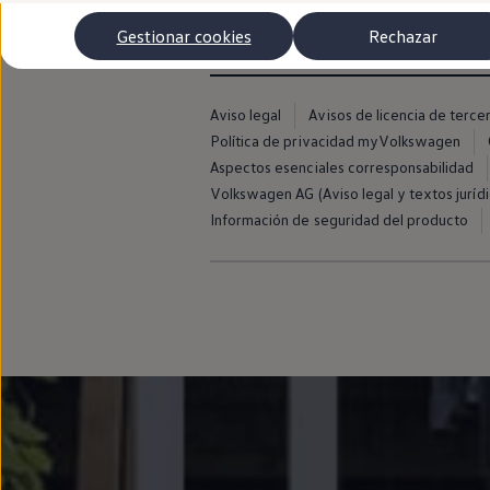
Autonomía
Clientes y posventa
Gestionar cookies
Rechazar
Club Volkswagen
Ofertas posventa
Eventos y experiencias
Beneficios Volkswagen
Aviso legal
Avisos de licencia de terce
Asistencia en carretera
Política de privacidad myVolkswagen
Servicios de movilidad
Garantía del fabricante
Aspectos esenciales corresponsabilidad
Beneficios del taller oficial
Volkswagen AG (Aviso legal y textos jurídi
Rent-a-Car
Información de seguridad del producto
Servicios digitales
Buscar servicios para tu modelo
Volkswagen Apps, inicio de sesión y tienda
Conectar el móvil con el vehículo
Actualizaciones del software, los mapas y las e
Mantenimiento y reparaciones
Revisiones e ITV
Aceite y líquidos del motor
Baterías
Frenos
Motor y chasis
Aire acondicionado y filtros
Faros y lunas
Carrocería y pintura