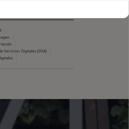
d
swagen
rtación
e Servicios Digitales (DSA)
igitales