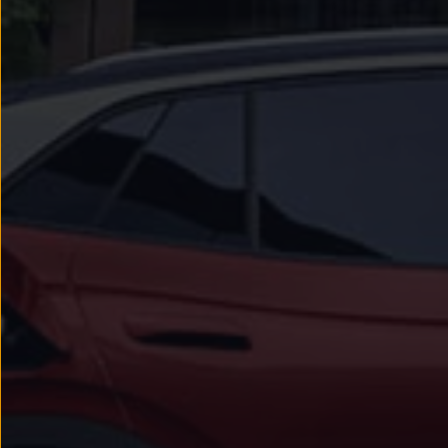
Passat
Tiguan
Touareg
Touran
t-roc-1
Asistencia en carretera