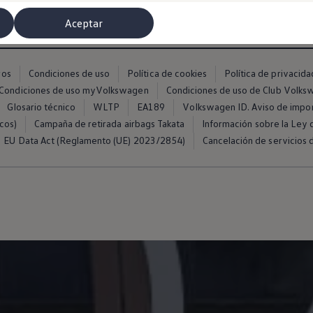
Aceptar
ros
Condiciones de uso
Política de cookies
Política de privacida
Condiciones de uso myVolkswagen
Condiciones de uso de Club Volk
Glosario técnico
WLTP
EA189
Volkswagen ID. Aviso de impo
cos)
Campaña de retirada airbags Takata
Información sobre la Ley d
EU Data Act (Reglamento (UE) 2023/2854)
Cancelación de servicios d
misoras de radio