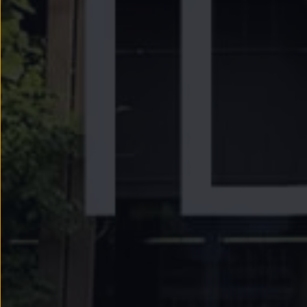
Llantas y neumáticos
Recambios Volkswagen
Accesorios y merchandising
Seguridad
Transporte
Entretenimiento
Personalización
Carga
Merchandising
Todo sobre tu Volkswagen
Tu coche conectado
Luces de advertencia
Manuales del coche
Información sobre EA189
Accede a My Volkswagen
Todo sobre tu Volkswagen
Información sobre Diésel XTL
Suscripción de mantenimiento Long Drive
Modelos anteriores
Beetle
Scirocco
Jetta
Sharan
Golf
Polo