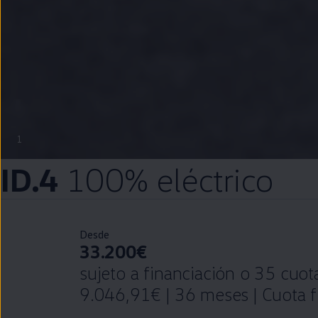
1
ID.4
100%
eléctrico
Desde
33.200€
sujeto a financiación o 35 cuo
9.046,91€ | 36 meses | Cuota 