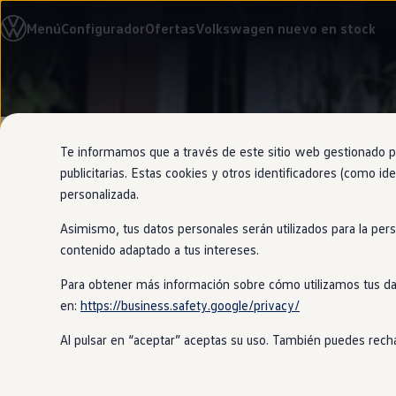
Modelos y configurador
Menú
Configurador
Ofertas
Volkswagen nuevo en stock
Nuevo ID. Cross
Vehículos Comerciales
Compra y ofertas
Volkswagen nuevo en stock
Ir
Ir
Volkswagen de ocasión
directamente
directamente
Financiación
al contenido
al pie de
My Renting
página
My Way
Te informamos que a través de este sitio web gestionado por
Seguros
publicitarias. Estas cookies y otros identificadores (como ide
Empresas
personalizada.
Autoescuelas
Eléctricos e híbridos
Asimismo, tus datos personales serán utilizados para la per
Más sobre eléctricos
100%
eléctr
Más sobre híbridos
contenido adaptado a tus intereses.
Plan Auto +
CAE
Para obtener más información sobre cómo utilizamos tus da
Etiquetas DGT
en:
https://business.safety.google/privacy/
Simulador de autonomía, carga y ahorro
El motor de
nuestro
ID.4
es pequeño, 
Carga y autonomía
deporte, aunque eso no le impide al
Al pulsar en “aceptar” aceptas su uso. También puedes recha
Soluciones de carga
Tarifas de carga
Carga en casa
Calcula cuánto te ahorrarías cond
Modos de carga