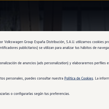
Motor
 Volkswagen Group España Distribución, S.A.U. utilizamos cookies propi
ntificadores publicitarios) se utilizan para analizar tus hábitos de nave
sonalización de anuncios (ads personalization) y elaboraremos perfiles
ico
,
0
emisiones
tos personales, puedes consultar nuestra
Política de Cookies
. La infor
pero muy, muy potente. Está situado entre las ruedas traseras y
canzar hasta los 210kW (286CV) de potencia. Y es que el cambio 
zarlas o configurarlas según tus preferencias.
uciendo un
eléctrico