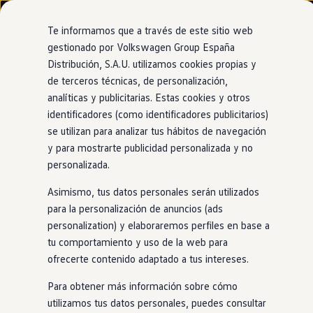
Modelos y configurador
Nuevo ID. Cross
Te informamos que a través de este sitio web
Vehículos Comerciales
gestionado por Volkswagen Group España
Compra y ofertas
Distribución, S.A.U. utilizamos cookies propias y
Ir
Ir
Volkswagen nuevo en stock
directamente
directamente
Volkswagen de ocasión
de terceros técnicas, de personalización,
Tracción
al contenido
al pie de
Financiación
analíticas y publicitarias. Estas cookies y otros
página
My Renting
identificadores (como identificadores publicitarios)
My Way
Seguros
se utilizan para analizar tus hábitos de navegación
Empresas
y para mostrarte publicidad personalizada y no
Trasera o
4Motion
Autoescuelas
personalizada.
Eléctricos e híbridos
Más sobre eléctricos
Asimismo, tus datos personales serán utilizados
Más sobre híbridos
Como buen SUV, el
ID.4
tiene una potencia de tracción a la
Plan Auto +
para la personalización de anuncios (ads
altura de tus aventuras. En concreto, nuestra gama
ID.
CAE
personalization) y elaboraremos perfiles en base a
Etiquetas DGT
puede contar con tracción trasera o
4Motion
: nuestra
tu comportamiento y uso de la web para
Simulador de autonomía, carga y ahorro
tecnología de tracción
en
las cuatro ruedas.
Carga y autonomía
ofrecerte contenido adaptado a tus intereses.
Soluciones de carga
Esta tecnología mejora la estabilidad y el agarre del
coche
y
Tarifas de carga
Para obtener más información sobre cómo
Carga en casa
permite conducir de forma más segura por diferentes
utilizamos tus datos personales, puedes consultar
Modos de carga