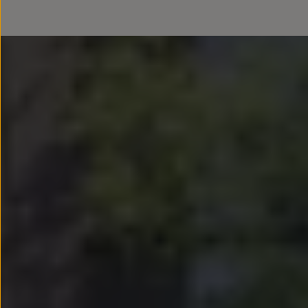
Llantas y neumáticos
Recambios Volkswagen
Accesorios y merchandising
Seguridad
Transporte
Entretenimiento
Personalización
Carga
Merchandising
Todo sobre tu Volkswagen
Tu coche conectado
Luces de advertencia
Manuales del coche
Información sobre EA189
Accede a My Volkswagen
Todo sobre tu Volkswagen
Información sobre Diésel XTL
Suscripción de mantenimiento Long Drive
Modelos anteriores
Beetle
Scirocco
Jetta
Sharan
Golf
Polo