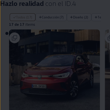
Hazlo realidad
con el
ID.4
17 de 17 ítems
Todos (17)
Conducción (7)
Diseño (2)
Tecnolo
17 de 17
ítems