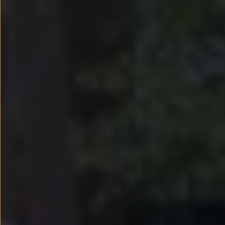
Passat
Tiguan
Touareg
Touran
t-roc-1
Asistencia en carretera