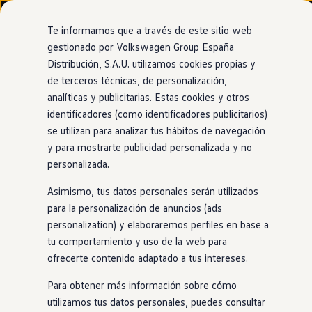
Modelos y configurador
Nuevo ID. Cross
Te informamos que a través de este sitio web
Vehículos Comerciales
gestionado por Volkswagen Group España
Compra y ofertas
Distribución, S.A.U. utilizamos cookies propias y
Ir
Ir
Volkswagen nuevo en stock
directamente
directamente
Volkswagen de ocasión
de terceros técnicas, de personalización,
Aceleración
al contenido
al pie de
Financiación
analíticas y publicitarias. Estas cookies y otros
página
My Renting
identificadores (como identificadores publicitarios)
My Way
Seguros
se utilizan para analizar tus hábitos de navegación
Empresas
y para mostrarte publicidad personalizada y no
De 0 a 100
en
4,5
Autoescuelas
personalizada.
Eléctricos e híbridos
Más sobre eléctricos
segundos
Asimismo, tus datos personales serán utilizados
Más sobre híbridos
Plan Auto +
para la personalización de anuncios (ads
CAE
personalization) y elaboraremos perfiles en base a
Etiquetas DGT
Además de eficiente, potente y fácil de conducir,
nuestro
tu comportamiento y uso de la web para
Simulador de autonomía, carga y ahorro
ID.4
es otra cosa: divertido. Sobre todo por su par motor
Carga y autonomía
ofrecerte contenido adaptado a tus intereses.
instantáneo, que te permite acelerar de 0 a 100km/h
en
Soluciones de carga
Tarifas de carga
solo 6,7 segundos o solo 4,5 segundos con su versión
Para obtener más información sobre cómo
Carga en casa
deportiva GTX. Descubrirás una nueva forma de disfrutar
utilizamos tus datos personales, puedes consultar
Modos de carga