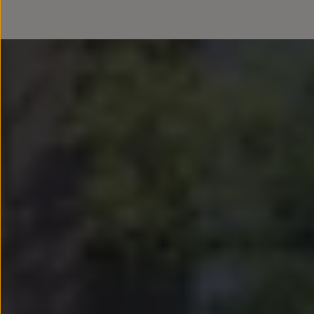
Llantas y neumáticos
Recambios Volkswagen
Accesorios y merchandising
Seguridad
Transporte
Entretenimiento
Personalización
Carga
Merchandising
Todo sobre tu Volkswagen
Tu coche conectado
Luces de advertencia
Manuales del coche
Información sobre EA189
Accede a My Volkswagen
Todo sobre tu Volkswagen
Información sobre Diésel XTL
Suscripción de mantenimiento Long Drive
Modelos anteriores
Beetle
Scirocco
Jetta
Sharan
Golf
Polo