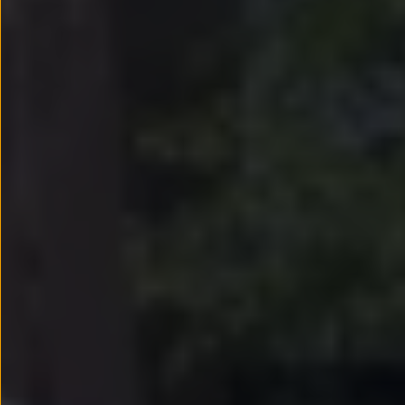
Passat
Tiguan
Touareg
Touran
t-roc-1
Asistencia en carretera