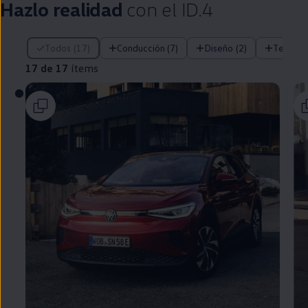
Hazlo realidad
con el
ID.4
17 de 17 ítems
Todos (17)
Conducción (7)
Diseño (2)
Tecnolo
17 de 17
ítems