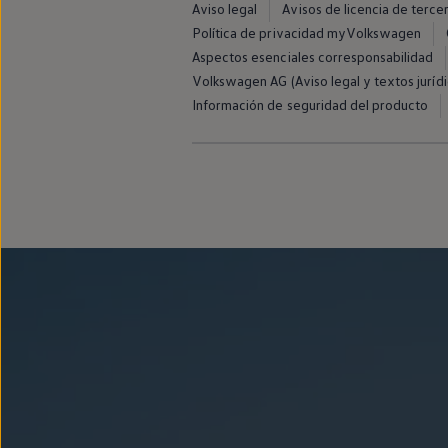
Aviso legal
Avisos de licencia de terce
Passat
Tiguan
Política de privacidad myVolkswagen
Touareg
Aspectos esenciales corresponsabilidad
Touran
Volkswagen AG (Aviso legal y textos jurídi
t-roc-1
Asistencia en carretera
Información de seguridad del producto