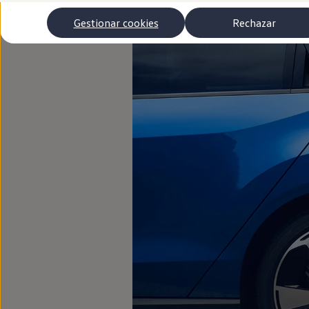
Autonomía
Clientes y posventa
Gestionar cookies
Rechazar
Club Volkswagen
Ofertas posventa
Eventos y experiencias
Beneficios Volkswagen
Asistencia en carretera
Servicios de movilidad
Garantía del fabricante
Beneficios del taller oficial
Rent-a-Car
Servicios digitales
Buscar servicios para tu modelo
Volkswagen Apps, inicio de sesión y tienda
Conectar el móvil con el vehículo
Actualizaciones del software, los mapas y las e
Mantenimiento y reparaciones
Revisiones e ITV
Aceite y líquidos del motor
Baterías
Frenos
Motor y chasis
Aire acondicionado y filtros
Faros y lunas
Carrocería y pintura