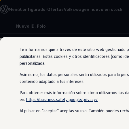
Modelos y configurador
Menú
Configurador
Ofertas
Volkswagen nuevo en stock
Nuevo ID. Cross
Vehículos Comerciales
Compra y ofertas
Nuevo ID. Polo
Volkswagen nuevo en stock
Ir
Ir
Volkswagen de ocasión
directamente
directamente
Financiación
al contenido
al pie de
My Renting
página
My Way
Te informamos que a través de este sitio web gestionado por
Seguros
publicitarias. Estas cookies y otros identificadores (como ide
Empresas
personalizada.
Autoescuelas
Eléctricos e híbridos
Asimismo, tus datos personales serán utilizados para la per
Más sobre eléctricos
Gran poder 
Más sobre híbridos
contenido adaptado a tus intereses.
Plan Auto +
CAE
Para obtener más información sobre cómo utilizamos tus da
Etiquetas DGT
en:
https://business.safety.google/privacy/
Simulador de autonomía, carga y ahorro
Carga y autonomía
Al pulsar en “aceptar” aceptas su uso. También puedes recha
Soluciones de carga
Tarifas de carga
Carga en casa
Modos de carga