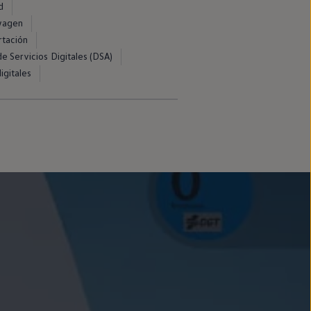
d
swagen
rtación
e Servicios Digitales (DSA)
igitales