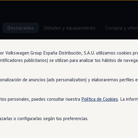
Destacados
Detalles y equipamiento
Compra y ofer
Dispositivo de remolque
 Volkswagen Group España Distribución, S.A.U. utilizamos cookies propi
ntificadores publicitarios) se utilizan para analizar tus hábitos de nave
sonalización de anuncios (ads personalization) y elaboraremos perfiles
de tracción
tos personales, puedes consultar nuestra
Política de Cookies
. La infor
zarlas o configurarlas según tus preferencias.