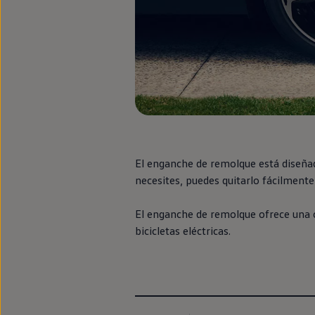
Llantas y neumáticos
Recambios Volkswagen
Accesorios y merchandising
Seguridad
Transporte
Entretenimiento
Personalización
Carga
Merchandising
Todo sobre tu Volkswagen
Tu coche conectado
Luces de advertencia
Manuales del coche
El enganche de remolque está diseña
Información sobre EA189
necesites, puedes quitarlo fácilmen
Accede a My Volkswagen
Todo sobre tu Volkswagen
Información sobre Diésel XTL
El enganche de remolque ofrece una 
Suscripción de mantenimiento Long Drive
bicicletas eléctricas.
Modelos anteriores
Beetle
Scirocco
Jetta
Sharan
Golf
Polo