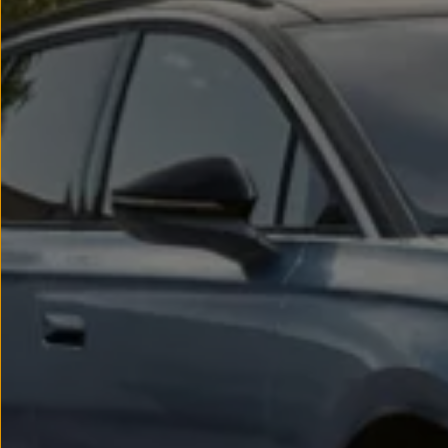
Passat
Tiguan
Touareg
Touran
t-roc-1
Asistencia en carretera