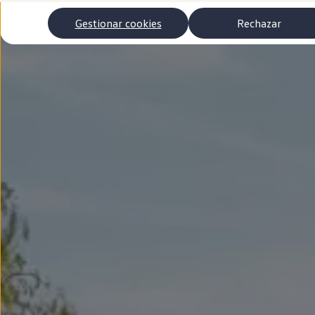
Autonomía
Clientes y posventa
Gestionar cookies
Rechazar
Club Volkswagen
Ofertas posventa
Eventos y experiencias
Beneficios Volkswagen
Asistencia en carretera
Servicios de movilidad
Garantía del fabricante
Beneficios del taller oficial
Rent-a-Car
Servicios digitales
Buscar servicios para tu modelo
Volkswagen Apps, inicio de sesión y tienda
Conectar el móvil con el vehículo
Actualizaciones del software, los mapas y las e
Mantenimiento y reparaciones
Revisiones e ITV
Aceite y líquidos del motor
Baterías
Frenos
Motor y chasis
Aire acondicionado y filtros
Faros y lunas
Carrocería y pintura