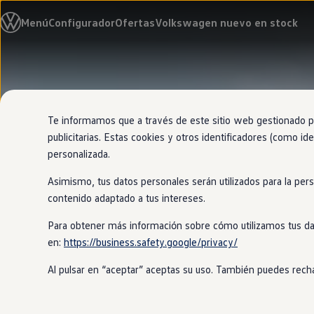
Modelos y configurador
Menú
Configurador
Ofertas
Volkswagen nuevo en stock
Nuevo ID. Cross
Vehículos Comerciales
Compra y ofertas
Volkswagen nuevo en stock
Ir
Ir
Volkswagen de ocasión
directamente
directamente
Financiación
al contenido
al pie de
My Renting
página
My Way
Te informamos que a través de este sitio web gestionado por
Seguros
publicitarias. Estas cookies y otros identificadores (como ide
Empresas
personalizada.
Autoescuelas
Eléctricos e híbridos
Asimismo, tus datos personales serán utilizados para la per
Más sobre eléctricos
Más sobre híbridos
contenido adaptado a tus intereses.
Plan Auto +
CAE
Para obtener más información sobre cómo utilizamos tus da
Etiquetas DGT
en:
https://business.safety.google/privacy/
Simulador de autonomía, carga y ahorro
Carga y autonomía
Al pulsar en “aceptar” aceptas su uso. También puedes recha
Soluciones de carga
Tarifas de carga
Carga en casa
Modos de carga