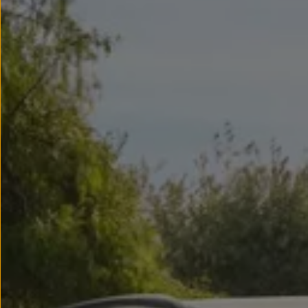
Llantas y neumáticos
Recambios Volkswagen
Accesorios y merchandising
Seguridad
Transporte
Entretenimiento
Personalización
Carga
Merchandising
Todo sobre tu Volkswagen
Tu coche conectado
Luces de advertencia
Manuales del coche
Información sobre EA189
Accede a My Volkswagen
Todo sobre tu Volkswagen
Información sobre Diésel XTL
Suscripción de mantenimiento Long Drive
Modelos anteriores
Beetle
Scirocco
Jetta
Sharan
Golf
Polo