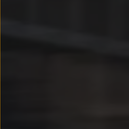
Llantas y neumáticos
Recambios Volkswagen
Accesorios y merchandising
Seguridad
Transporte
Entretenimiento
Personalización
Carga
Merchandising
Todo sobre tu Volkswagen
Tu coche conectado
Luces de advertencia
Manuales del coche
Información sobre EA189
Accede a My Volkswagen
Todo sobre tu Volkswagen
Información sobre Diésel XTL
Suscripción de mantenimiento Long Drive
Modelos anteriores
Beetle
Scirocco
Jetta
Sharan
Golf
Polo