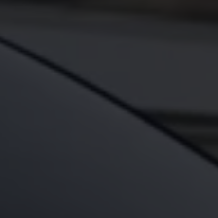
Passat
Tiguan
Touareg
Touran
t-roc-1
Asistencia en carretera