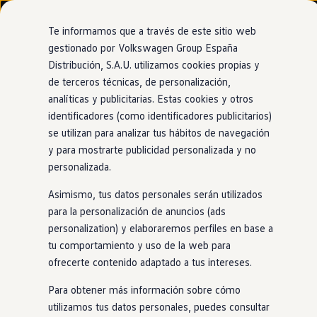
Modelos y configurador
Nuevo ID. Cross
Te informamos que a través de este sitio web
Vehículos Comerciales
gestionado por Volkswagen Group España
Compra y ofertas
Distribución, S.A.U. utilizamos cookies propias y
Ir
Ir
Volkswagen nuevo en stock
directamente
directamente
Volkswagen de ocasión
de terceros técnicas, de personalización,
Tejidos
al contenido
al pie de
Financiación
analíticas y publicitarias. Estas cookies y otros
página
My Renting
identificadores (como identificadores publicitarios)
My Way
Seguros
se utilizan para analizar tus hábitos de navegación
Empresas
y para mostrarte publicidad personalizada y no
Sostenibilidad
a la
Autoescuelas
personalizada.
Eléctricos e híbridos
Más sobre eléctricos
altura de un
eléctrico
Asimismo, tus datos personales serán utilizados
Más sobre híbridos
Plan Auto +
para la personalización de anuncios (ads
CAE
personalization) y elaboraremos perfiles en base a
Etiquetas DGT
El confort que proporcionan y el estilo que transmiten hace
tu comportamiento y uso de la web para
Simulador de autonomía, carga y ahorro
difícil creerlo, pero la mayoría de las telas del
ID.
EVERY1
Carga y autonomía
ofrecerte contenido adaptado a tus intereses.
están hechas usando materiales reciclados.
Soluciones de carga
Tarifas de carga
Para obtener más información sobre cómo
Carga en casa
utilizamos tus datos personales, puedes consultar
Modos de carga