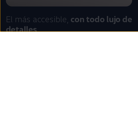
El más accesible,
con todo lujo de
detalles
Por un precio aproximado de 20.000€, el
ID.
EVERY1 va a
ser el más económico de nuestra familia de
eléctricos
. Algo
que solo notarás
en
el precio, porque su diseño,
eficiencia
y
prestaciones cumplirán las expectativas de los más
exigentes. Un
coche
tan
especial
, debe estar al alcance de
todo el mundo.
Mantente al día sobre el ID. EVERY1