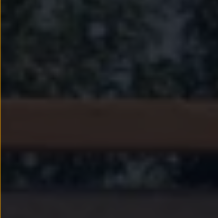
Passat
Tiguan
Touareg
Touran
t-roc-1
Asistencia en carretera