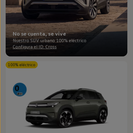
Passat
Tiguan
Touareg
Touran
t-roc-1
Asistencia en carretera
No se cuenta, se vive
Nuestro SUV urbano 100% eléctrico
Configura el ID. Cross
100% eléctrico