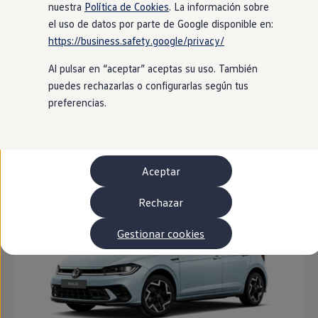
Autonomía
nuestra
Política de Cookies
. La información sobre
Clientes y posventa
el uso de datos por parte de Google disponible en:
Club Volkswagen
https://business.safety.google/privacy/
Ofertas posventa
Eventos y experiencias
Al pulsar en “aceptar” aceptas su uso. También
Beneficios Volkswagen
Asistencia en carretera
puedes rechazarlas o configurarlas según tus
Servicios de movilidad
preferencias.
Garantía del fabricante
Beneficios del taller oficial
ID. Polo
Rent-a-Car
Servicios digitales
Buscar servicios para tu modelo
Aceptar
Volkswagen Apps, inicio de sesión y tienda
Conectar el móvil con el vehículo
Actualizaciones del software, los mapas y las e
Rechazar
Mantenimiento y reparaciones
Revisiones e ITV
Gestionar cookies
Aceite y líquidos del motor
Baterías
Frenos
Motor y chasis
Aire acondicionado y filtros
Faros y lunas
Carrocería y pintura