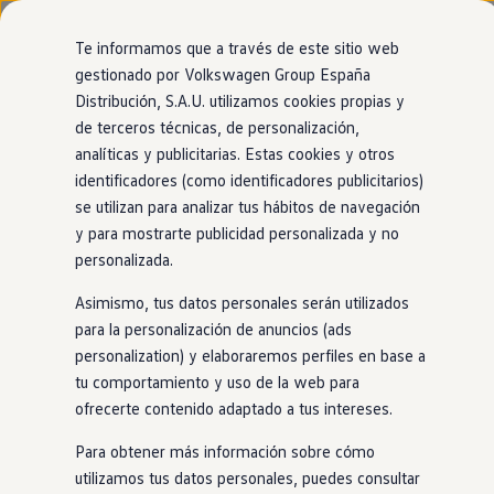
Modelos y configurador
Nuevo ID. Cross
Te informamos que a través de este sitio web
Vehículos Comerciales
gestionado por Volkswagen Group España
Compra y ofertas
Modelos
Acabados
Motor
Exterior
Interior
Ruedas
Opc
Distribución, S.A.U. utilizamos cookies propias y
Ir
Ir
Volkswagen nuevo en stock
directamente
directamente
Volkswagen de ocasión
de terceros técnicas, de personalización,
al contenido
al pie de
Financiación
analíticas y publicitarias. Estas cookies y otros
página
My Renting
31
Modelos
identificadores (como identificadores publicitarios)
My Way
Seguros
se utilizan para analizar tus hábitos de navegación
Empresas
y para mostrarte publicidad personalizada y no
Autoescuelas
PRUEBA NUESTRO ASESOR VIRTUAL
personalizada.
Eléctricos e híbridos
Encuentra el Volkswagen perfecto para
Más sobre eléctricos
ti
Asimismo, tus datos personales serán utilizados
Más sobre híbridos
Plan Auto +
para la personalización de anuncios (ads
CAE
personalization) y elaboraremos perfiles en base a
SUV
Eléctrico
Gasolina
Híbrido enchufable
Etiquetas DGT
tu comportamiento y uso de la web para
Simulador de autonomía, carga y ahorro
Carga y autonomía
ofrecerte contenido adaptado a tus intereses.
Soluciones de carga
100% eléctrico
Tarifas de carga
Para obtener más información sobre cómo
Carga en casa
utilizamos tus datos personales, puedes consultar
Modos de carga