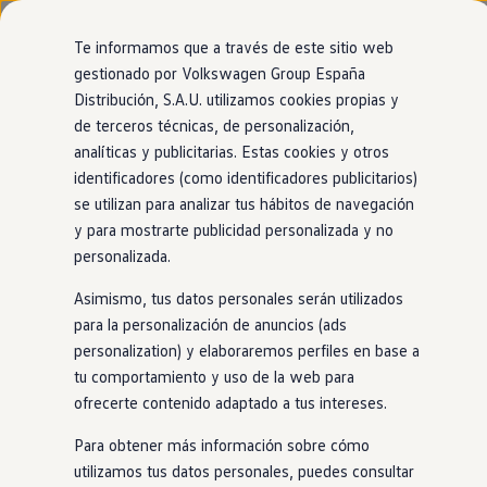
Modelos y configurador
Nuevo ID. Cross
Te informamos que a través de este sitio web
Vehículos Comerciales
gestionado por Volkswagen Group España
Compra y ofertas
Modelos
Acabados
Motor
Exterior
Interior
Ruedas
Opc
Distribución, S.A.U. utilizamos cookies propias y
Ir
Ir
Volkswagen nuevo en stock
directamente
directamente
Volkswagen de ocasión
de terceros técnicas, de personalización,
al contenido
al pie de
Financiación
analíticas y publicitarias. Estas cookies y otros
página
My Renting
identificadores (como identificadores publicitarios)
My Way
Seguros
se utilizan para analizar tus hábitos de navegación
Empresas
Conoce nuestros motores sostenibles
y para mostrarte publicidad personalizada y no
Autoescuelas
personalizada.
Eléctricos e híbridos
Eléctrico
Más sobre eléctricos
Asimismo, tus datos personales serán utilizados
Nuestros modelos 100%
Más sobre híbridos
eléctricos
llevan la etiqueta 0.
Plan Auto +
para la personalización de anuncios (ads
Descubre más
CAE
personalization) y elaboraremos perfiles en base a
Etiquetas DGT
GTE
y R (Híbrido
enchufable
)
tu comportamiento y uso de la web para
Simulador de autonomía, carga y ahorro
Carga y autonomía
Los
híbridos
enchufables, o PHEV, tienen un motor
eléctrico
y
ofrecerte contenido adaptado a tus intereses.
Soluciones de carga
otro de combustión. La potencia
GTE
y R aportan un extra de
Tarifas de carga
Para obtener más información sobre cómo
deportividad al volante. Llevan la etiqueta 0.
Carga en casa
utilizamos tus datos personales, puedes consultar
Modos de carga
Ver video