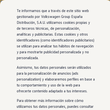
Modelos y configurador
Nuevo ID. Cross
Te informamos que a través de este sitio web
Vehículos Comerciales
gestionado por Volkswagen Group España
Compra y ofertas
Modelos
Acabados
Motor
Exterior
Interior
Ruedas
Opc
Distribución, S.A.U. utilizamos cookies propias y
Ir
Ir
Volkswagen nuevo en stock
directamente
directamente
Volkswagen de ocasión
de terceros técnicas, de personalización,
al contenido
al pie de
Financiación
analíticas y publicitarias. Estas cookies y otros
página
My Renting
identificadores (como identificadores publicitarios)
My Way
Seguros
se utilizan para analizar tus hábitos de navegación
Empresas
Conoce nuestros motores sostenibles
y para mostrarte publicidad personalizada y no
Autoescuelas
personalizada.
Eléctricos e híbridos
Eléctrico
Más sobre eléctricos
Asimismo, tus datos personales serán utilizados
Nuestros modelos 100%
Más sobre híbridos
eléctricos
llevan la etiqueta 0.
Plan Auto +
para la personalización de anuncios (ads
Descubre más
CAE
personalization) y elaboraremos perfiles en base a
Etiquetas DGT
GTE
y R (Híbrido
enchufable
)
tu comportamiento y uso de la web para
Simulador de autonomía, carga y ahorro
Carga y autonomía
Los
híbridos
enchufables, o PHEV, tienen un motor
eléctrico
y
ofrecerte contenido adaptado a tus intereses.
Soluciones de carga
otro de combustión. La potencia
GTE
y R aportan un extra de
Tarifas de carga
Para obtener más información sobre cómo
deportividad al volante. Llevan la etiqueta 0.
Carga en casa
utilizamos tus datos personales, puedes consultar
Modos de carga
Ver video