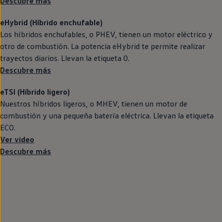
Descubre más
Llantas y neumáticos
Recambios Volkswagen
eHybrid (Híbrido
enchufable
)
Accesorios y merchandising
Seguridad
Los
híbridos
enchufables, o PHEV, tienen un motor
eléctrico
y
Transporte
otro de combustión. La potencia eHybrid te permite realizar
Entretenimiento
trayectos diarios. Llevan la etiqueta 0.
Personalización
Carga
Descubre más
Merchandising
Todo sobre tu Volkswagen
eTSI (Híbrido ligero)
Tu coche conectado
Nuestros
híbridos
Luces de advertencia
ligeros, o MHEV, tienen un motor de
Manuales del coche
combustión y una pequeña batería eléctrica. Llevan la etiqueta
Información sobre EA189
ECO.
Accede a My Volkswagen
Ver video
Todo sobre tu Volkswagen
Información sobre Diésel XTL
Descubre más
Suscripción de mantenimiento Long Drive
Modelos anteriores
Beetle
Scirocco
Jetta
Sharan
Golf
Polo