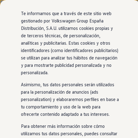
Modelos y configurador
Nuevo ID. Cross
Te informamos que a través de este sitio web
Vehículos Comerciales
gestionado por Volkswagen Group España
Compra y ofertas
Modelos
Acabados
Motor
Exterior
Interior
Ruedas
Opc
Distribución, S.A.U. utilizamos cookies propias y
Ir
Ir
Volkswagen nuevo en stock
directamente
directamente
Volkswagen de ocasión
de terceros técnicas, de personalización,
al contenido
al pie de
Financiación
analíticas y publicitarias. Estas cookies y otros
Tayron
Modificar filtros
página
My Renting
4
acabados
identificadores (como identificadores publicitarios)
My Way
Seguros
se utilizan para analizar tus hábitos de navegación
Empresas
y para mostrarte publicidad personalizada y no
Autoescuelas
personalizada.
Eléctricos e híbridos
Más sobre eléctricos
Asimismo, tus datos personales serán utilizados
Más sobre híbridos
Family
Style
Plan Auto +
para la personalización de anuncios (ads
CAE
personalization) y elaboraremos perfiles en base a
Etiquetas DGT
MOTOR (2 disponible)
MOTOR (
tu comportamiento y uso de la web para
Simulador de autonomía, carga y ahorro
Gasolina mild Hybrid
Diésel
Automático
Híb
Carga y autonomía
ofrecerte contenido adaptado a tus intereses.
Potencia
110kW
Dié
Soluciones de carga
Tarifas de carga
Pot
Cilindrada
1,5 | 2L
Para obtener más información sobre cómo
Carga en casa
utilizamos tus datos personales, puedes consultar
Cil
Modos de carga