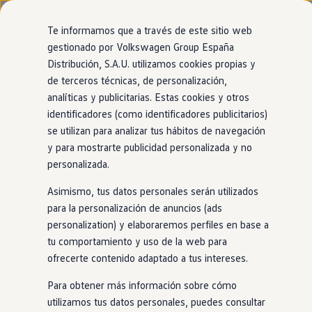
Modelos y configurador
Nuevo ID. Cross
Te informamos que a través de este sitio web
Vehículos Comerciales
gestionado por Volkswagen Group España
Compra y ofertas
Modelos
Acabados
Motor
Exterior
Interior
Ruedas
Opc
Distribución, S.A.U. utilizamos cookies propias y
Ir
Ir
Volkswagen nuevo en stock
directamente
directamente
Volkswagen de ocasión
de terceros técnicas, de personalización,
al contenido
al pie de
Financiación
analíticas y publicitarias. Estas cookies y otros
página
My Renting
identificadores (como identificadores publicitarios)
My Way
Seguros
se utilizan para analizar tus hábitos de navegación
Empresas
Conoce nuestros motores sostenibles
y para mostrarte publicidad personalizada y no
Autoescuelas
personalizada.
Eléctricos e híbridos
Eléctrico
Más sobre eléctricos
Asimismo, tus datos personales serán utilizados
Nuestros modelos 100%
Más sobre híbridos
eléctricos
llevan la etiqueta 0.
Plan Auto +
para la personalización de anuncios (ads
Descubre más
CAE
personalization) y elaboraremos perfiles en base a
Etiquetas DGT
GTE
y R (Híbrido
enchufable
)
tu comportamiento y uso de la web para
Simulador de autonomía, carga y ahorro
Carga y autonomía
Los
híbridos
enchufables, o PHEV, tienen un motor
eléctrico
y
ofrecerte contenido adaptado a tus intereses.
Soluciones de carga
otro de combustión. La potencia
GTE
y R aportan un extra de
Tarifas de carga
Para obtener más información sobre cómo
deportividad al volante. Llevan la etiqueta 0.
Carga en casa
utilizamos tus datos personales, puedes consultar
Modos de carga
Ver video