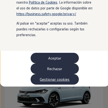
Autonomía
nuestra
Política de Cookies
. La información sobre
Clientes y posventa
el uso de datos por parte de Google disponible en:
Club Volkswagen
https://business.safety.google/privacy/
Ofertas posventa
Eventos y experiencias
Al pulsar en “aceptar” aceptas su uso. También
Beneficios Volkswagen
Asistencia en carretera
puedes rechazarlas o configurarlas según tus
Servicios de movilidad
preferencias.
Garantía del fabricante
Beneficios del taller oficial
ID. Polo
Rent-a-Car
Servicios digitales
Buscar servicios para tu modelo
Aceptar
Volkswagen Apps, inicio de sesión y tienda
Conectar el móvil con el vehículo
Actualizaciones del software, los mapas y las e
Rechazar
Mantenimiento y reparaciones
Revisiones e ITV
Gestionar cookies
Aceite y líquidos del motor
Baterías
Frenos
Motor y chasis
Aire acondicionado y filtros
Faros y lunas
Carrocería y pintura