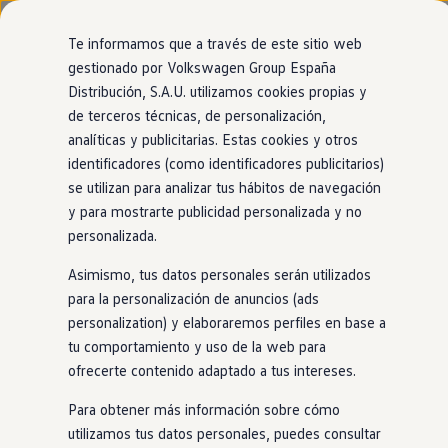
Modelos y configurador
Nuevo ID. Cross
Te informamos que a través de este sitio web
Vehículos Comerciales
gestionado por Volkswagen Group España
Compra y ofertas
Modelos
Acabados
Motor
Exterior
Interior
Ruedas
Opc
Distribución, S.A.U. utilizamos cookies propias y
Ir
Ir
Volkswagen nuevo en stock
directamente
directamente
Volkswagen de ocasión
de terceros técnicas, de personalización,
al contenido
al pie de
Financiación
analíticas y publicitarias. Estas cookies y otros
página
My Renting
31
Modelos
identificadores (como identificadores publicitarios)
My Way
Seguros
se utilizan para analizar tus hábitos de navegación
Empresas
y para mostrarte publicidad personalizada y no
Autoescuelas
PRUEBA NUESTRO ASESOR VIRTUAL
personalizada.
Eléctricos e híbridos
Encuentra el Volkswagen perfecto para
Más sobre eléctricos
ti
Asimismo, tus datos personales serán utilizados
Más sobre híbridos
Plan Auto +
para la personalización de anuncios (ads
CAE
personalization) y elaboraremos perfiles en base a
SUV
Eléctrico
Gasolina
Híbrido enchufable
Etiquetas DGT
tu comportamiento y uso de la web para
Simulador de autonomía, carga y ahorro
Carga y autonomía
ofrecerte contenido adaptado a tus intereses.
Soluciones de carga
100% eléctrico
Tarifas de carga
Para obtener más información sobre cómo
Carga en casa
utilizamos tus datos personales, puedes consultar
Modos de carga