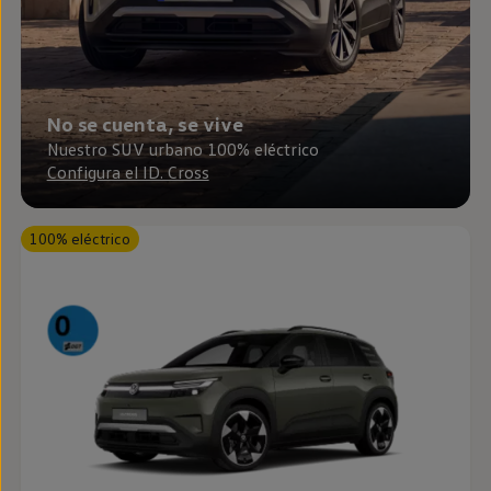
Passat
Tiguan
Touareg
Touran
t-roc-1
Asistencia en carretera
No se cuenta, se vive
Nuestro SUV urbano 100% eléctrico
Configura el ID. Cross
100% eléctrico