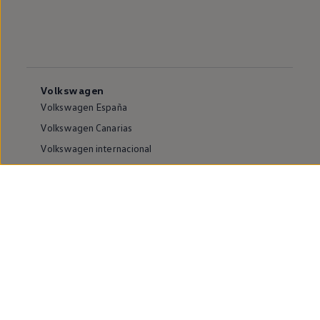
Volkswagen
Volkswagen España
Volkswagen Canarias
Volkswagen internacional
Vive Volkswagen
Sala de comunicación
Atención al cliente
Puntos de venta y Servicios Oficiales
Compliance e Integridad
Canales de denuncia
Información sobre accesibilidad
Buscador de instalaciones