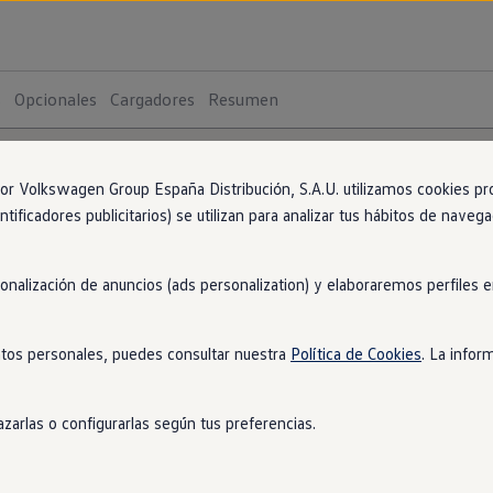
s
Opcionales
Cargadores
Resumen
 Volkswagen Group España Distribución, S.A.U. utilizamos cookies propi
ntificadores publicitarios) se utilizan para analizar tus hábitos de nave
sonalización de anuncios (ads personalization) y elaboraremos perfiles
tos personales, puedes consultar nuestra
Política de Cookies
. La infor
zarlas o configurarlas según tus preferencias.
ro de combustión. La potencia
GTE
y R aportan un extra de deport