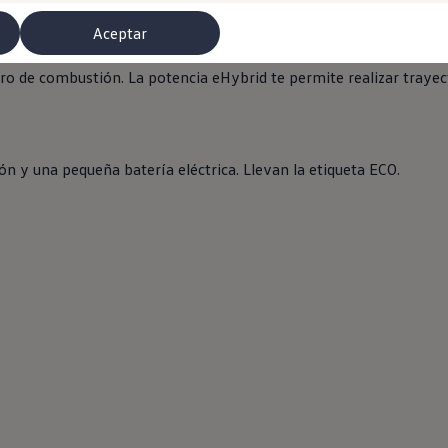
Aceptar
ro de combustión. La potencia eHybrid te permite realizar trayecto
 y una pequeña batería eléctrica. Llevan la etiqueta ECO.
misoras de radio