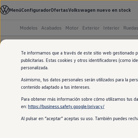
Modelos y configurador
Menú
Configurador
Ofertas
Volkswagen nuevo en stock
Nuevo ID. Cross
Vehículos Comerciales
Compra y ofertas
Modelos
Acabados
Motor
Exterior
Interior
Rueda
Volkswagen nuevo en stock
Ir
Ir
Volkswagen de ocasión
directamente
directamente
Financiación
al contenido
al pie de
My Renting
página
My Way
Te informamos que a través de este sitio web gestionado por
Seguros
publicitarias. Estas cookies y otros identificadores (como ide
Empresas
personalizada.
Autoescuelas
Eléctricos e híbridos
Conoce nuestros motores sostenibles
Asimismo, tus datos personales serán utilizados para la per
Más sobre eléctricos
Más sobre híbridos
contenido adaptado a tus intereses.
Eléctrico
Plan Auto +
CAE
Nuestros modelos 100%
eléctricos
llevan la etiqueta 0.
Para obtener más información sobre cómo utilizamos tus da
Etiquetas DGT
Descubre más
en:
https://business.safety.google/privacy/
Simulador de autonomía, carga y ahorro
Carga y autonomía
GTE
y R (Híbrido
Al pulsar en “aceptar” aceptas su uso. También puedes recha
enchufable
Soluciones de carga
)
Tarifas de carga
Los
híbridos
enchufables, o PHEV, tienen un motor
eléctrico
y ot
Carga en casa
Ver video
Modos de carga