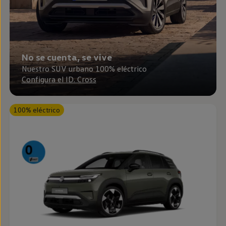
Passat
Tiguan
Touareg
Touran
t-roc-1
Asistencia en carretera
No se cuenta, se vive
Nuestro SUV urbano 100% eléctrico
Configura el ID. Cross
100% eléctrico