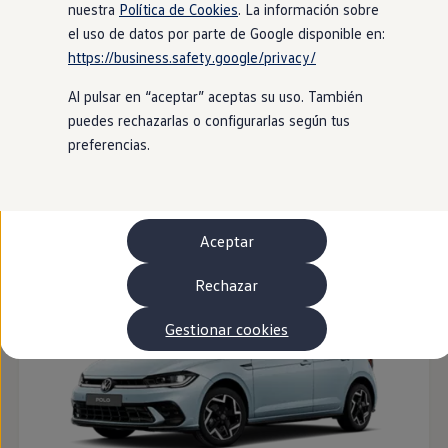
Autonomía
nuestra
Política de Cookies
. La información sobre
Clientes y posventa
el uso de datos por parte de Google disponible en:
Club Volkswagen
https://business.safety.google/privacy/
Ofertas posventa
Eventos y experiencias
Al pulsar en “aceptar” aceptas su uso. También
Beneficios Volkswagen
Asistencia en carretera
puedes rechazarlas o configurarlas según tus
Servicios de movilidad
preferencias.
Garantía del fabricante
Beneficios del taller oficial
ID. Polo
Rent-a-Car
Servicios digitales
Buscar servicios para tu modelo
Aceptar
Volkswagen Apps, inicio de sesión y tienda
Conectar el móvil con el vehículo
Actualizaciones del software, los mapas y las e
Rechazar
Mantenimiento y reparaciones
Revisiones e ITV
Gestionar cookies
Aceite y líquidos del motor
Baterías
Frenos
Motor y chasis
Aire acondicionado y filtros
Faros y lunas
Carrocería y pintura