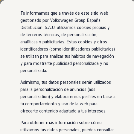
Modelos y configurador
Nuevo ID. Cross
Te informamos que a través de este sitio web
Vehículos Comerciales
gestionado por Volkswagen Group España
Compra y ofertas
Modelos
Acabados
Motor
Exterior
Interior
Ruedas
Opc
Distribución, S.A.U. utilizamos cookies propias y
Ir
Ir
Volkswagen nuevo en stock
directamente
directamente
Volkswagen de ocasión
de terceros técnicas, de personalización,
al contenido
al pie de
Financiación
analíticas y publicitarias. Estas cookies y otros
página
My Renting
31
Modelos
identificadores (como identificadores publicitarios)
My Way
Seguros
se utilizan para analizar tus hábitos de navegación
Empresas
y para mostrarte publicidad personalizada y no
Autoescuelas
PRUEBA NUESTRO ASESOR VIRTUAL
personalizada.
Eléctricos e híbridos
Encuentra el Volkswagen perfecto para
Más sobre eléctricos
ti
Asimismo, tus datos personales serán utilizados
Más sobre híbridos
Plan Auto +
para la personalización de anuncios (ads
CAE
personalization) y elaboraremos perfiles en base a
SUV
Eléctrico
Gasolina
Híbrido enchufable
Etiquetas DGT
tu comportamiento y uso de la web para
Simulador de autonomía, carga y ahorro
Carga y autonomía
ofrecerte contenido adaptado a tus intereses.
Soluciones de carga
100% eléctrico
Tarifas de carga
Para obtener más información sobre cómo
Carga en casa
utilizamos tus datos personales, puedes consultar
Modos de carga