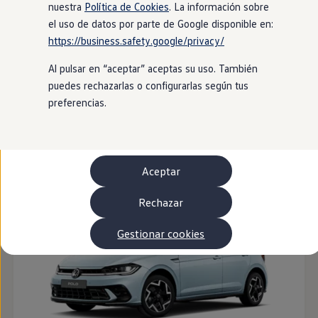
Autonomía
nuestra
Política de Cookies
. La información sobre
Clientes y posventa
el uso de datos por parte de Google disponible en:
Club Volkswagen
https://business.safety.google/privacy/
Ofertas posventa
Eventos y experiencias
Al pulsar en “aceptar” aceptas su uso. También
Beneficios Volkswagen
Asistencia en carretera
puedes rechazarlas o configurarlas según tus
Servicios de movilidad
preferencias.
Garantía del fabricante
Beneficios del taller oficial
ID. Polo
Rent-a-Car
Servicios digitales
Buscar servicios para tu modelo
Aceptar
Volkswagen Apps, inicio de sesión y tienda
Conectar el móvil con el vehículo
Actualizaciones del software, los mapas y las e
Rechazar
Mantenimiento y reparaciones
Revisiones e ITV
Gestionar cookies
Aceite y líquidos del motor
Baterías
Frenos
Motor y chasis
Aire acondicionado y filtros
Faros y lunas
Carrocería y pintura