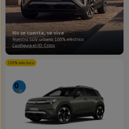
Passat
Tiguan
Touareg
Touran
t-roc-1
Asistencia en carretera
No se cuenta, se vive
Nuestro SUV urbano 100% eléctrico
Configura el ID. Cross
100% eléctrico