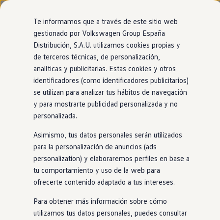
Modelos y configurador
Nuevo ID. Cross
Te informamos que a través de este sitio web
Vehículos Comerciales
gestionado por Volkswagen Group España
Compra y ofertas
Modelos
Acabados
Motor
Exterior
Interior
Ruedas
Opc
Distribución, S.A.U. utilizamos cookies propias y
Ir
Ir
Volkswagen nuevo en stock
directamente
directamente
Volkswagen de ocasión
de terceros técnicas, de personalización,
al contenido
al pie de
Financiación
analíticas y publicitarias. Estas cookies y otros
página
My Renting
31
Modelos
identificadores (como identificadores publicitarios)
My Way
Seguros
se utilizan para analizar tus hábitos de navegación
Empresas
y para mostrarte publicidad personalizada y no
Autoescuelas
PRUEBA NUESTRO ASESOR VIRTUAL
personalizada.
Eléctricos e híbridos
Encuentra el Volkswagen perfecto para
Más sobre eléctricos
ti
Asimismo, tus datos personales serán utilizados
Más sobre híbridos
Plan Auto +
para la personalización de anuncios (ads
CAE
personalization) y elaboraremos perfiles en base a
SUV
Eléctrico
Gasolina
Híbrido enchufable
Etiquetas DGT
tu comportamiento y uso de la web para
Simulador de autonomía, carga y ahorro
Carga y autonomía
ofrecerte contenido adaptado a tus intereses.
Soluciones de carga
100% eléctrico
Tarifas de carga
Para obtener más información sobre cómo
Carga en casa
utilizamos tus datos personales, puedes consultar
Modos de carga