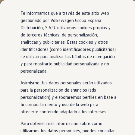
Modelos y configurador
Nuevo ID. Cross
Te informamos que a través de este sitio web
Vehículos Comerciales
gestionado por Volkswagen Group España
Compra y ofertas
Modelos
Acabados
Motor
Exterior
Interior
Ruedas
Opc
Distribución, S.A.U. utilizamos cookies propias y
Ir
Ir
Volkswagen nuevo en stock
directamente
directamente
Volkswagen de ocasión
de terceros técnicas, de personalización,
al contenido
al pie de
Financiación
analíticas y publicitarias. Estas cookies y otros
ID.3
página
My Renting
4
acabados
identificadores (como identificadores publicitarios)
My Way
Seguros
se utilizan para analizar tus hábitos de navegación
Empresas
y para mostrarte publicidad personalizada y no
Autoescuelas
personalizada.
Eléctricos e híbridos
Más sobre eléctricos
Asimismo, tus datos personales serán utilizados
Más sobre híbridos
Pure
Pro
Plan Auto +
para la personalización de anuncios (ads
CAE
personalization) y elaboraremos perfiles en base a
Etiquetas DGT
BATERÍAS (1 disponible)
BATE
ID.3
tu comportamiento y uso de la web para
Simulador de autonomía, carga y ahorro
Eléctrico
Automático
Carga y autonomía
ofrecerte contenido adaptado a tus intereses.
Capacidad
52kW·h
C
Soluciones de carga
Tarifas de carga
Autonomía
387km
A
Para obtener más información sobre cómo
Carga en casa
utilizamos tus datos personales, puedes consultar
Modos de carga
Más por explorar