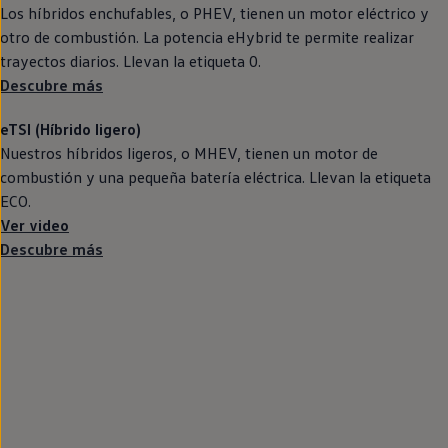
Llantas y neumáticos
Los
híbridos
enchufables, o PHEV, tienen un motor
eléctrico
y
Recambios Volkswagen
otro de combustión. La potencia eHybrid te permite realizar
Accesorios y merchandising
trayectos diarios. Llevan la etiqueta 0.
Seguridad
Transporte
Descubre más
Entretenimiento
Personalización
eTSI (Híbrido ligero)
Carga
Nuestros
híbridos
ligeros, o MHEV, tienen un motor de
Merchandising
Todo sobre tu Volkswagen
combustión y una pequeña batería eléctrica. Llevan la etiqueta
Tu coche conectado
ECO.
Luces de advertencia
Ver video
Manuales del coche
Información sobre EA189
Descubre más
Accede a My Volkswagen
Todo sobre tu Volkswagen
Información sobre Diésel XTL
Suscripción de mantenimiento Long Drive
Modelos anteriores
Beetle
Scirocco
Jetta
Sharan
Golf
Polo