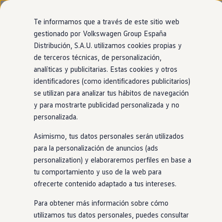
Modelos y configurador
Nuevo ID. Cross
Te informamos que a través de este sitio web
Vehículos Comerciales
gestionado por Volkswagen Group España
Compra y ofertas
Modelos
Acabados
Motor
Exterior
Interior
Ruedas
Opc
Distribución, S.A.U. utilizamos cookies propias y
Ir
Ir
Volkswagen nuevo en stock
directamente
directamente
Volkswagen de ocasión
de terceros técnicas, de personalización,
al contenido
al pie de
Financiación
analíticas y publicitarias. Estas cookies y otros
página
My Renting
identificadores (como identificadores publicitarios)
My Way
Seguros
se utilizan para analizar tus hábitos de navegación
Empresas
Conoce nuestros motores sostenibles
y para mostrarte publicidad personalizada y no
Autoescuelas
personalizada.
Eléctricos e híbridos
Eléctrico
Más sobre eléctricos
Asimismo, tus datos personales serán utilizados
Nuestros modelos 100%
Más sobre híbridos
eléctricos
llevan la etiqueta 0.
Plan Auto +
para la personalización de anuncios (ads
Descubre más
CAE
personalization) y elaboraremos perfiles en base a
Etiquetas DGT
GTE
y R (Híbrido
enchufable
)
tu comportamiento y uso de la web para
Simulador de autonomía, carga y ahorro
Carga y autonomía
Los
híbridos
enchufables, o PHEV, tienen un motor
eléctrico
y
ofrecerte contenido adaptado a tus intereses.
Soluciones de carga
otro de combustión. La potencia
GTE
y R aportan un extra de
Tarifas de carga
Para obtener más información sobre cómo
deportividad al volante. Llevan la etiqueta 0.
Carga en casa
utilizamos tus datos personales, puedes consultar
Modos de carga
Ver video