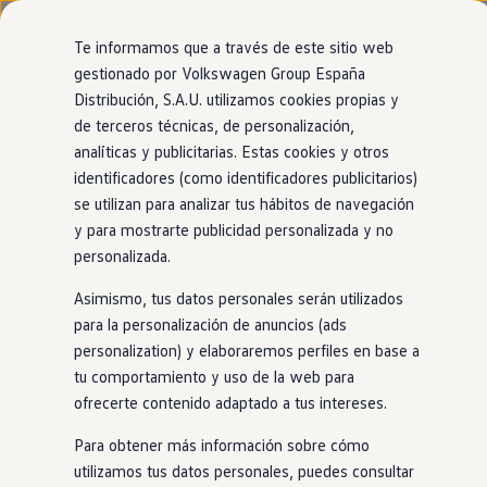
Modelos y configurador
Nuevo ID. Cross
Te informamos que a través de este sitio web
Vehículos Comerciales
gestionado por Volkswagen Group España
Compra y ofertas
Modelos
Acabados
Motor
Exterior
Interior
Ruedas
Opc
Distribución, S.A.U. utilizamos cookies propias y
Ir
Ir
Volkswagen nuevo en stock
directamente
directamente
Volkswagen de ocasión
de terceros técnicas, de personalización,
al contenido
al pie de
Financiación
analíticas y publicitarias. Estas cookies y otros
página
My Renting
identificadores (como identificadores publicitarios)
My Way
Seguros
se utilizan para analizar tus hábitos de navegación
Empresas
Conoce nuestros motores sostenibles
y para mostrarte publicidad personalizada y no
Autoescuelas
personalizada.
Eléctricos e híbridos
Eléctrico
Más sobre eléctricos
Asimismo, tus datos personales serán utilizados
Nuestros modelos 100%
Más sobre híbridos
eléctricos
llevan la etiqueta 0.
Plan Auto +
para la personalización de anuncios (ads
Descubre más
CAE
personalization) y elaboraremos perfiles en base a
Etiquetas DGT
GTE
y R (Híbrido
enchufable
)
tu comportamiento y uso de la web para
Simulador de autonomía, carga y ahorro
Carga y autonomía
Los
híbridos
enchufables, o PHEV, tienen un motor
eléctrico
y
ofrecerte contenido adaptado a tus intereses.
Soluciones de carga
otro de combustión. La potencia
GTE
y R aportan un extra de
Tarifas de carga
Para obtener más información sobre cómo
deportividad al volante. Llevan la etiqueta 0.
Carga en casa
utilizamos tus datos personales, puedes consultar
Modos de carga
Ver video