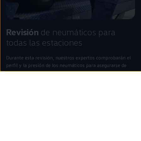
Revisión
de neumáticos para
todas las estaciones
Durante esta revisión, nuestros expertos comprobarán el
perfil y la presión de los neumáticos para asegurarse de
que están
en
buen estado.
Recuerda comprobar los neumáticos periódicamente y
antes de hacer viajes largos. Es muy importante para tu
seguridad y para preservar su vida útil.
Pide cita en tu taller