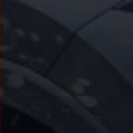
Passat
Tiguan
Touareg
Touran
t-roc-1
Asistencia en carretera