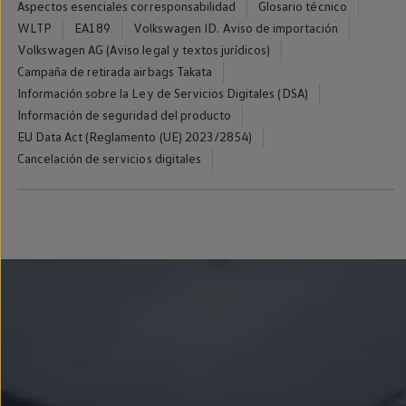
Aspectos esenciales corresponsabilidad
Glosario técnico
Llantas y neumáticos
Recambios Volkswagen
WLTP
EA189
Volkswagen ID. Aviso de importación
Accesorios y merchandising
Volkswagen AG (Aviso legal y textos jurídicos)
Seguridad
Campaña de retirada airbags Takata
Transporte
Entretenimiento
Información sobre la Ley de Servicios Digitales (DSA)
Personalización
Información de seguridad del producto
Carga
EU Data Act (Reglamento (UE) 2023/2854)
Merchandising
Todo sobre tu Volkswagen
Cancelación de servicios digitales
Tu coche conectado
Luces de advertencia
Manuales del coche
Información sobre EA189
Accede a My Volkswagen
Todo sobre tu Volkswagen
Información sobre Diésel XTL
Suscripción de mantenimiento Long Drive
Modelos anteriores
Beetle
Scirocco
Jetta
Sharan
Golf
Polo