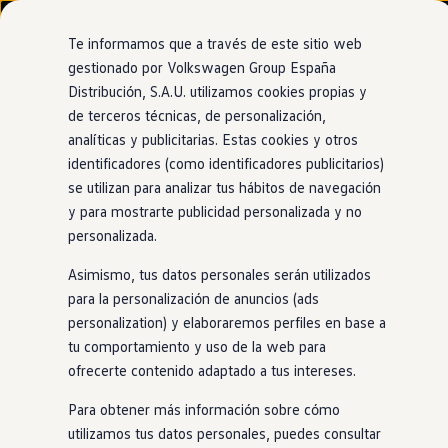
Modelos y configurador
Nuevo ID. Cross
Te informamos que a través de este sitio web
Vehículos Comerciales
gestionado por Volkswagen Group España
Compra y ofertas
Distribución, S.A.U. utilizamos cookies propias y
Ir
Ir
Volkswagen nuevo en stock
directamente
directamente
Volkswagen de ocasión
de terceros técnicas, de personalización,
al contenido
al pie de
Information
Financiación
analíticas y publicitarias. Estas cookies y otros
página
My Renting
identificadores (como identificadores publicitarios)
My Way
Seguros
se utilizan para analizar tus hábitos de navegación
Empresas
y para mostrarte publicidad personalizada y no
Fundas para
Autoescuelas
personalizada.
Eléctricos e híbridos
Más sobre eléctricos
neumáticos
Asimismo, tus datos personales serán utilizados
Más sobre híbridos
Plan Auto +
para la personalización de anuncios (ads
CAE
personalization) y elaboraremos perfiles en base a
Etiquetas DGT
El juego de fundas para neumáticos de cuatro piezas
tu comportamiento y uso de la web para
Simulador de autonomía, carga y ahorro
garantiza un transporte seguro y un correcto
Carga y autonomía
ofrecerte contenido adaptado a tus intereses.
almacenamiento. Vienen con bolsillos exteriores separados
Soluciones de carga
Tarifas de carga
para guardar los tornillos de las ruedas. El etiquetado de la
Para obtener más información sobre cómo
Carga en casa
bolsa facilita la clasificación de las ruedas.
utilizamos tus datos personales, puedes consultar
Modos de carga