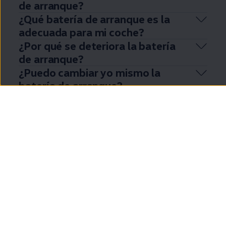
de arranque?
¿Qué batería de arranque es la
adecuada para mi
coche
?
¿Por qué se deteriora la batería
de arranque?
¿Puedo cambiar yo mismo la
batería de arranque?
Mostrar más (7)