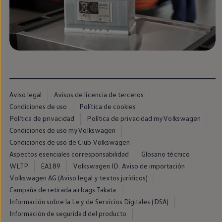
Llantas y neumáticos
Recambios Volkswagen
Accesorios y merchandising
Seguridad
Transporte
Entretenimiento
Personalización
Carga
Merchandising
Todo sobre tu Volkswagen
Tu coche conectado
Aviso legal
Avisos de licencia de terceros
Luces de advertencia
Condiciones de uso
Política de cookies
Manuales del coche
Política de privacidad
Política de privacidad myVolkswagen
Información sobre EA189
Accede a My Volkswagen
Condiciones de uso myVolkswagen
Todo sobre tu Volkswagen
Condiciones de uso de Club Volkswagen
Información sobre Diésel XTL
Aspectos esenciales corresponsabilidad
Glosario técnico
Suscripción de mantenimiento Long Drive
Modelos anteriores
WLTP
EA189
Volkswagen ID. Aviso de importación
Beetle
Volkswagen AG (Aviso legal y textos jurídicos)
Scirocco
Campaña de retirada airbags Takata
Jetta
Sharan
Información sobre la Ley de Servicios Digitales (DSA)
Golf
Información de seguridad del producto
Polo