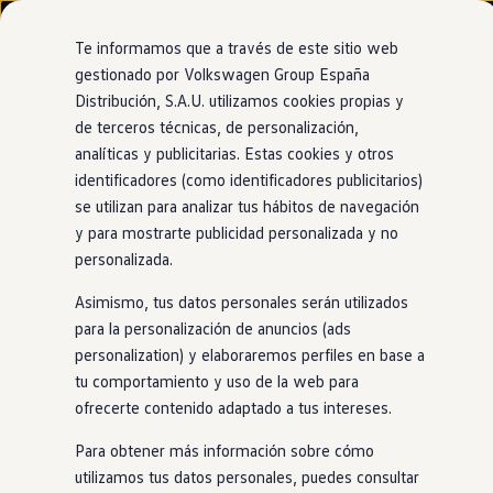
Modelos y configurador
Nuevo ID. Cross
Te informamos que a través de este sitio web
Vehículos Comerciales
gestionado por Volkswagen Group España
Compra y ofertas
Distribución, S.A.U. utilizamos cookies propias y
Ir
Ir
Volkswagen nuevo en stock
directamente
directamente
Volkswagen de ocasión
de terceros técnicas, de personalización,
al contenido
al pie de
Information
Financiación
analíticas y publicitarias. Estas cookies y otros
página
My Renting
identificadores (como identificadores publicitarios)
My Way
Seguros
se utilizan para analizar tus hábitos de navegación
Empresas
y para mostrarte publicidad personalizada y no
Batería de arranque de
Autoescuelas
personalizada.
Eléctricos e híbridos
Más sobre eléctricos
plomo-calcio
Asimismo, tus datos personales serán utilizados
Más sobre híbridos
Plan Auto +
para la personalización de anuncios (ads
CAE
personalization) y elaboraremos perfiles en base a
Etiquetas DGT
Las baterías de plomo-calcio o Starting Light Ignition (SLI)
tu comportamiento y uso de la web para
Simulador de autonomía, carga y ahorro
no requieren apenas mantenimiento, como ocurre con las
Carga y autonomía
ofrecerte contenido adaptado a tus intereses.
baterías de plomo-ácido convencionales. Se instalan
Soluciones de carga
Tarifas de carga
principalmente
en
modelos sin tecnología start/stop
Para obtener más información sobre cómo
Carga en casa
automática y tienen una larga vida útil. Desde 2014, se han
utilizamos tus datos personales, puedes consultar
Modos de carga