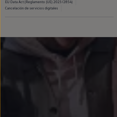
EU Data Act (Reglamento (UE) 2023/2854)
Passat
Tiguan
Cancelación de servicios digitales
Touareg
Touran
t-roc-1
Asistencia en carretera