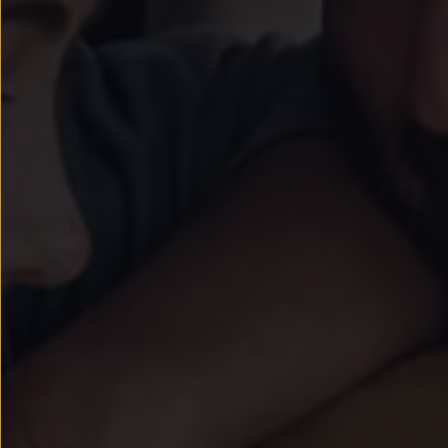
Passat
Tiguan
Touareg
Touran
t-roc-1
Asistencia en carretera