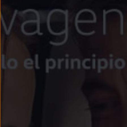
Llantas y neumáticos
Recambios Volkswagen
Accesorios y merchandising
Seguridad
Transporte
Entretenimiento
Personalización
Carga
Merchandising
Todo sobre tu Volkswagen
Tu coche conectado
Luces de advertencia
Manuales del coche
Información sobre EA189
Accede a My Volkswagen
Todo sobre tu Volkswagen
Información sobre Diésel XTL
Suscripción de mantenimiento Long Drive
Modelos anteriores
Beetle
Scirocco
Jetta
Sharan
Golf
Polo