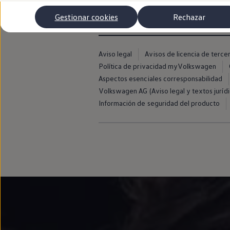
Autonomía
Clientes y posventa
Gestionar cookies
Rechazar
Club Volkswagen
Ofertas posventa
Eventos y experiencias
Beneficios Volkswagen
Aviso legal
Avisos de licencia de terce
Asistencia en carretera
Política de privacidad myVolkswagen
Servicios de movilidad
Garantía del fabricante
Aspectos esenciales corresponsabilidad
Beneficios del taller oficial
Volkswagen AG (Aviso legal y textos jurídi
Rent-a-Car
Información de seguridad del producto
Servicios digitales
Buscar servicios para tu modelo
Volkswagen Apps, inicio de sesión y tienda
Conectar el móvil con el vehículo
Actualizaciones del software, los mapas y las e
Mantenimiento y reparaciones
Revisiones e ITV
Aceite y líquidos del motor
Baterías
Frenos
Motor y chasis
Aire acondicionado y filtros
Faros y lunas
Carrocería y pintura