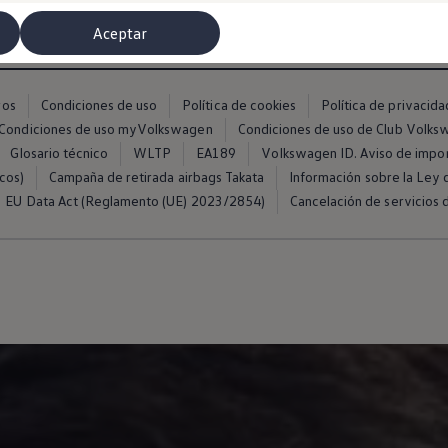
Aceptar
ros
Condiciones de uso
Política de cookies
Política de privacida
Condiciones de uso myVolkswagen
Condiciones de uso de Club Volk
Glosario técnico
WLTP
EA189
Volkswagen ID. Aviso de impo
cos)
Campaña de retirada airbags Takata
Información sobre la Ley d
EU Data Act (Reglamento (UE) 2023/2854)
Cancelación de servicios d
misoras de radio