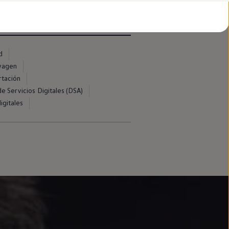
d
swagen
rtación
e Servicios Digitales (DSA)
igitales