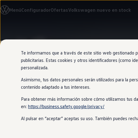
Modelos y configurador
Menú
Configurador
Ofertas
Volkswagen nuevo en stock
Nuevo ID. Cross
Vehículos Comerciales
Compra y ofertas
Volkswagen nuevo en stock
Ir
Ir
Volkswagen de ocasión
directamente
directamente
Financiación
al contenido
al pie de
My Renting
página
My Way
Te informamos que a través de este sitio web gestionado por
Seguros
publicitarias. Estas cookies y otros identificadores (como ide
Empresas
personalizada.
Autoescuelas
Eléctricos e híbridos
Asimismo, tus datos personales serán utilizados para la per
Más sobre eléctricos
Volkswagen
Más sobre híbridos
contenido adaptado a tus intereses.
Plan Auto +
CAE
Para obtener más información sobre cómo utilizamos tus da
Etiquetas DGT
en:
https://business.safety.google/privacy/
Simulador de autonomía, carga y ahorro
Siempre que pases por un Servicio Ofi
Carga y autonomía
que todo está como debería. Cuando se
Al pulsar en “aceptar” aceptas su uso. También puedes recha
Soluciones de carga
Tarifas de carga
Carga en casa
Únete al club
Modos de carga