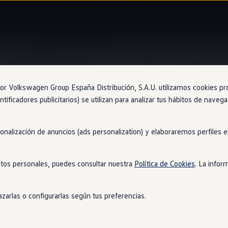
Servicios exclusivos
 Volkswagen Group España Distribución, S.A.U. utilizamos cookies propi
ntificadores publicitarios) se utilizan para analizar tus hábitos de nave
sonalización de anuncios (ads personalization) y elaboraremos perfiles
check
tos personales, puedes consultar nuestra
Política de Cookies
. La infor
cial, sea por el motivo que sea, haremos una revisión a tu
coche
 trata de tu seguridad, más vale anticiparse.
zarlas o configurarlas según tus preferencias.