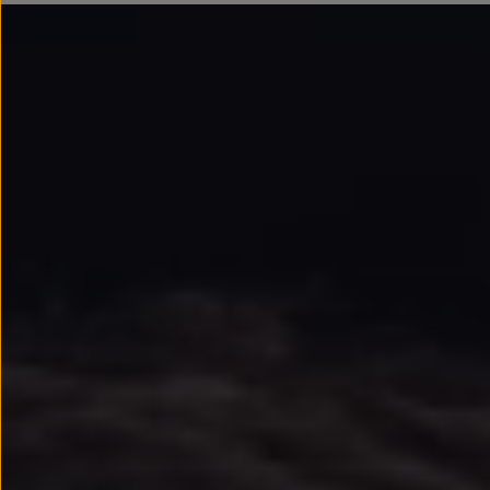
Llantas y neumáticos
Recambios Volkswagen
Accesorios y merchandising
Seguridad
Transporte
Entretenimiento
Personalización
Carga
Merchandising
Todo sobre tu Volkswagen
Tu coche conectado
Luces de advertencia
Manuales del coche
Información sobre EA189
Accede a My Volkswagen
Todo sobre tu Volkswagen
Información sobre Diésel XTL
Suscripción de mantenimiento Long Drive
Modelos anteriores
Beetle
Scirocco
Jetta
Sharan
Golf
Polo