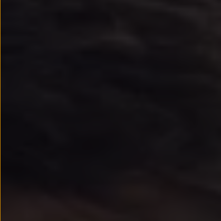
Passat
Tiguan
Touareg
Touran
t-roc-1
Asistencia en carretera