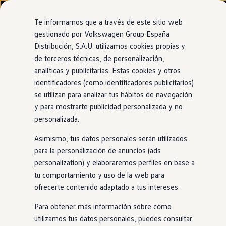
Modelos y configurador
Nuevo ID. Cross
Te informamos que a través de este sitio web
Vehículos Comerciales
gestionado por Volkswagen Group España
Compra y ofertas
Distribución, S.A.U. utilizamos cookies propias y
Ir
Ir
Volkswagen nuevo en stock
directamente
directamente
Volkswagen de ocasión
de terceros técnicas, de personalización,
Beneficios únicos
al contenido
al pie de
Financiación
analíticas y publicitarias. Estas cookies y otros
página
My Renting
identificadores (como identificadores publicitarios)
My Way
Seguros
se utilizan para analizar tus hábitos de navegación
Empresas
y para mostrarte publicidad personalizada y no
Atención
prioritaria
Autoescuelas
personalizada.
Eléctricos e híbridos
Más sobre eléctricos
Asimismo, tus datos personales serán utilizados
Más sobre híbridos
Si nuestra atención por teléfono ya es rápida, imagina ser
Plan Auto +
para la personalización de anuncios (ads
atendido antes que nadie cada vez que nos llames. O mejor:
CAE
personalization) y elaboraremos perfiles en base a
Etiquetas DGT
hazte del club y compruébalo por ti mismo, ya que los
tu comportamiento y uso de la web para
Simulador de autonomía, carga y ahorro
miembros cuentan con atención prioritaria.
Carga y autonomía
ofrecerte contenido adaptado a tus intereses.
Soluciones de carga
Únete al club
Tarifas de carga
Para obtener más información sobre cómo
Carga en casa
utilizamos tus datos personales, puedes consultar
Modos de carga