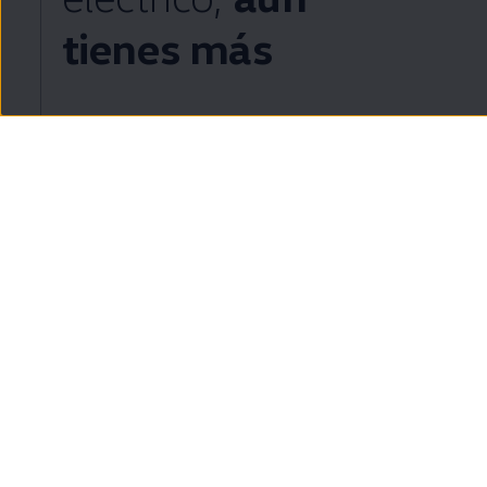
tienes más
Tu nuevo
ID.
ahora viene de serie con una sesión
en
la
4
Escuela
ID.
1to1
, donde un piloto profesional te
enseñará todas las funcionalidades de tu nuevo
coche
.
Descubre más