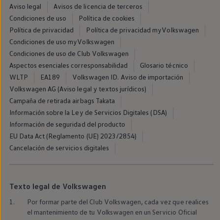
Llantas y neumáticos
Aviso legal
Avisos de licencia de terceros
Recambios Volkswagen
Condiciones de uso
Política de cookies
Accesorios y merchandising
Política de privacidad
Política de privacidad myVolkswagen
Seguridad
Transporte
Condiciones de uso myVolkswagen
Entretenimiento
Condiciones de uso de Club Volkswagen
Personalización
Aspectos esenciales corresponsabilidad
Glosario técnico
Carga
Merchandising
WLTP
EA189
Volkswagen ID. Aviso de importación
Todo sobre tu Volkswagen
Volkswagen AG (Aviso legal y textos jurídicos)
Tu coche conectado
Campaña de retirada airbags Takata
Luces de advertencia
Manuales del coche
Información sobre la Ley de Servicios Digitales (DSA)
Información sobre EA189
Información de seguridad del producto
Accede a My Volkswagen
EU Data Act (Reglamento (UE) 2023/2854)
Todo sobre tu Volkswagen
Información sobre Diésel XTL
Cancelación de servicios digitales
Suscripción de mantenimiento Long Drive
Modelos anteriores
Beetle
Scirocco
Texto legal de Volkswagen
Jetta
Sharan
1.
Por formar parte del Club
Volkswagen
, cada vez que realices
Golf
el mantenimiento de tu
Volkswagen
en
un Servicio Oficial
Polo