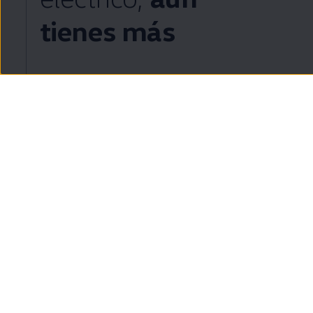
tienes más
Tu nuevo
ID.
ahora viene de serie con una sesión
en
la
4
Escuela
ID.
1to1
, donde un piloto profesional te
enseñará todas las funcionalidades de tu nuevo
coche
.
Descubre más