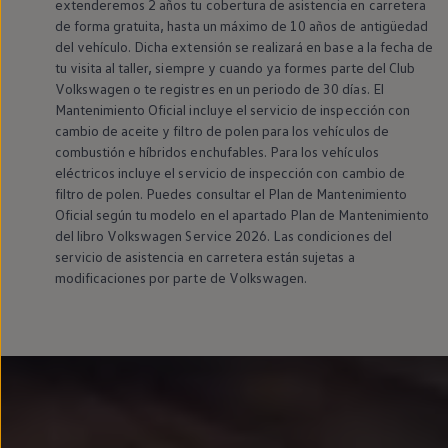
extenderemos 2 años tu cobertura de asistencia
en
carretera
Passat
de forma gratuita, hasta un máximo de 10 años de antigüedad
Tiguan
del vehículo. Dicha extensión se realizará
en
base a la fecha de
Touareg
Touran
tu visita al taller,
siempre
y cuando ya formes parte del Club
t-roc-1
Volkswagen
o te registres
en
un periodo de 30 días. El
Asistencia en carretera
Mantenimiento Oficial incluye el servicio de inspección con
cambio de aceite y filtro de polen para los vehículos de
combustión e
híbridos
enchufables. Para los vehículos
eléctricos
incluye el servicio de inspección con cambio de
filtro de polen. Puedes consultar el Plan de Mantenimiento
Oficial según tu modelo
en
el apartado Plan de Mantenimiento
del libro
Volkswagen
Service
2026. Las condiciones del
servicio de asistencia
en
carretera están sujetas a
modificaciones por parte de
Volkswagen
.