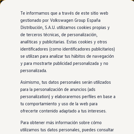
Modelos y configurador
Nuevo ID. Cross
Te informamos que a través de este sitio web
Vehículos Comerciales
gestionado por Volkswagen Group España
Compra y ofertas
Distribución, S.A.U. utilizamos cookies propias y
Ir
Ir
Volkswagen nuevo en stock
directamente
directamente
Volkswagen de ocasión
de terceros técnicas, de personalización,
Servicios exclusivos
al contenido
al pie de
Financiación
analíticas y publicitarias. Estas cookies y otros
página
My Renting
identificadores (como identificadores publicitarios)
My Way
Seguros
se utilizan para analizar tus hábitos de navegación
Empresas
y para mostrarte publicidad personalizada y no
Asistencia
en
carretera
Autoescuelas
personalizada.
Eléctricos e híbridos
Más sobre eléctricos
gratuita
Asimismo, tus datos personales serán utilizados
Más sobre híbridos
Plan Auto +
para la personalización de anuncios (ads
CAE
personalization) y elaboraremos perfiles en base a
Etiquetas DGT
Para imprevistos
en
la carretera, cuentas con nuestra
tu comportamiento y uso de la web para
Simulador de autonomía, carga y ahorro
1
asistencia gratuita hasta un total de 10 años
. Extender
Carga y autonomía
ofrecerte contenido adaptado a tus intereses.
este servicio es muy sencillo: cada vez que realices el
Soluciones de carga
Tarifas de carga
mantenimiento de tu
Volkswagen
en
un Servicio Oficial,
Para obtener más información sobre cómo
Carga en casa
sumaremos 2 años de servicio de asistencia
en
carretera de
utilizamos tus datos personales, puedes consultar
Modos de carga