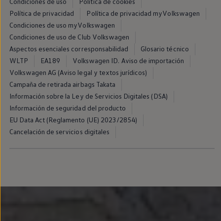
Condiciones de uso
Política de cookies
Llantas y neumáticos
Política de privacidad
Política de privacidad myVolkswagen
Recambios Volkswagen
Accesorios y merchandising
Condiciones de uso myVolkswagen
Seguridad
Condiciones de uso de Club Volkswagen
Transporte
Aspectos esenciales corresponsabilidad
Glosario técnico
Entretenimiento
Personalización
WLTP
EA189
Volkswagen ID. Aviso de importación
Carga
Volkswagen AG (Aviso legal y textos jurídicos)
Merchandising
Campaña de retirada airbags Takata
Todo sobre tu Volkswagen
Tu coche conectado
Información sobre la Ley de Servicios Digitales (DSA)
Luces de advertencia
Información de seguridad del producto
Manuales del coche
EU Data Act (Reglamento (UE) 2023/2854)
Información sobre EA189
Accede a My Volkswagen
Cancelación de servicios digitales
Todo sobre tu Volkswagen
Información sobre Diésel XTL
Suscripción de mantenimiento Long Drive
Modelos anteriores
Beetle
Scirocco
Jetta
Sharan
Golf
Polo