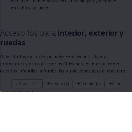
esfuerzo. Cuando no lo necesites pliégalo y guárdalo
en
la bolsa a juego.
Accesorios para
interior, exterior y
ruedas
Dale a tu Tayron un toque único con elegantes llantas,
protectores y otros accesorios útiles para el interior, como
asientos infantiles, alfombrillas o soluciones para el maletero.
11 de 11 ítems
Todos (11)
Interior (7)
Exterior (2)
Ruedas (2)
11 de 11
ítems