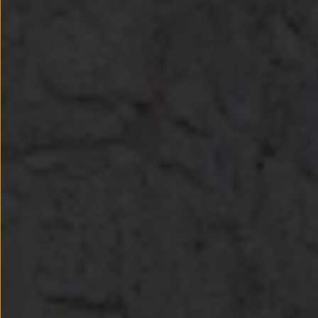
Passat
Tiguan
Touareg
Touran
t-roc-1
Asistencia en carretera