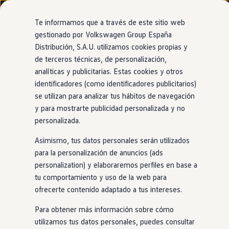
Modelos y configurador
Nuevo ID. Cross
Te informamos que a través de este sitio web
Vehículos Comerciales
gestionado por Volkswagen Group España
Compra y ofertas
Distribución, S.A.U. utilizamos cookies propias y
Ir
Ir
Volkswagen nuevo en stock
directamente
directamente
Volkswagen de ocasión
de terceros técnicas, de personalización,
al contenido
al pie de
Information
Financiación
analíticas y publicitarias. Estas cookies y otros
página
My Renting
identificadores (como identificadores publicitarios)
My Way
Seguros
se utilizan para analizar tus hábitos de navegación
Empresas
y para mostrarte publicidad personalizada y no
Llantas de aleación
Autoescuelas
personalizada.
Eléctricos e híbridos
Más sobre eléctricos
"Rockingham"
de 17 y
Asimismo, tus datos personales serán utilizados
Más sobre híbridos
Plan Auto +
para la personalización de anuncios (ads
18 pulgadas
CAE
personalization) y elaboraremos perfiles en base a
Etiquetas DGT
tu comportamiento y uso de la web para
Simulador de autonomía, carga y ahorro
Carga y autonomía
ofrecerte contenido adaptado a tus intereses.
Dale a tu Tayron un toque
especial
con estas elegantes
Soluciones de carga
Tarifas de carga
llantas, diseñadas específicamente para condiciones
Para obtener más información sobre cómo
Carga en casa
invernales. Están disponibles
en
17 pulgadas color plata
utilizamos tus datos personales, puedes consultar
Modos de carga