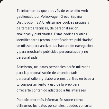
Modelos y configurador
Nuevo ID. Cross
Te informamos que a través de este sitio web
Vehículos Comerciales
gestionado por Volkswagen Group España
Compra y ofertas
Distribución, S.A.U. utilizamos cookies propias y
Ir
Ir
Volkswagen nuevo en stock
directamente
directamente
Volkswagen de ocasión
de terceros técnicas, de personalización,
al contenido
al pie de
Information
Financiación
analíticas y publicitarias. Estas cookies y otros
página
My Renting
identificadores (como identificadores publicitarios)
My Way
Seguros
se utilizan para analizar tus hábitos de navegación
Empresas
y para mostrarte publicidad personalizada y no
Cámara Universal
Autoescuelas
personalizada.
Eléctricos e híbridos
Más sobre eléctricos
Traffic Recorder 2
Asimismo, tus datos personales serán utilizados
Más sobre híbridos
Plan Auto +
para la personalización de anuncios (ads
CAE
personalization) y elaboraremos perfiles en base a
Etiquetas DGT
La cámara Universal Traffic Recorder 2, con visión
tu comportamiento y uso de la web para
Simulador de autonomía, carga y ahorro
delantera y trasera, graba tus trayectos
en
cuádruple alta
Carga y autonomía
ofrecerte contenido adaptado a tus intereses.
definición (QHD) y se controla fácilmente desde una
Soluciones de carga
Tarifas de carga
aplicación. Además, ofrece las siguientes características:
Para obtener más información sobre cómo
Carga en casa
utilizamos tus datos personales, puedes consultar
Modos de carga