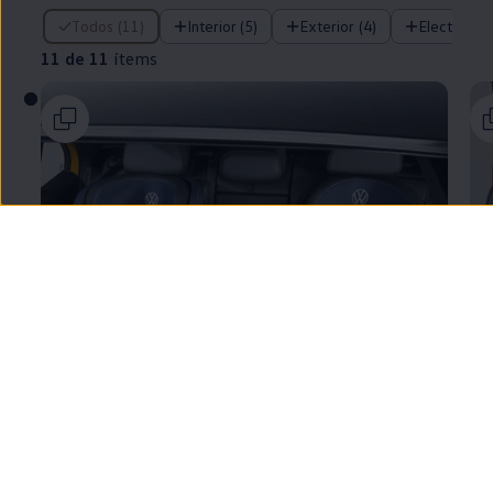
11 de 11 ítems
Todos (11)
Interior (5)
Exterior (4)
Electrónica
11 de 11
ítems