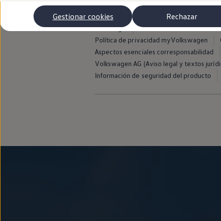
Autonomía
Clientes y posventa
Gestionar cookies
Rechazar
Club Volkswagen
Aviso legal
Avisos de licencia de terce
Ofertas posventa
Eventos y experiencias
Política de privacidad myVolkswagen
Beneficios Volkswagen
Aspectos esenciales corresponsabilidad
Asistencia en carretera
Volkswagen AG (Aviso legal y textos jurídi
Servicios de movilidad
Garantía del fabricante
Información de seguridad del producto
Beneficios del taller oficial
Rent-a-Car
Servicios digitales
Buscar servicios para tu modelo
Volkswagen Apps, inicio de sesión y tienda
Conectar el móvil con el vehículo
Actualizaciones del software, los mapas y las e
Mantenimiento y reparaciones
Revisiones e ITV
Aceite y líquidos del motor
Baterías
Frenos
Motor y chasis
Aire acondicionado y filtros
Faros y lunas
Carrocería y pintura