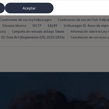
Aceptar
ros
Condiciones de uso
Política de cookies
Política de privacida
Condiciones de uso myVolkswagen
Condiciones de uso de Club Volk
Glosario técnico
WLTP
EA189
Volkswagen ID. Aviso de impo
cos)
Campaña de retirada airbags Takata
Información sobre la Ley d
EU Data Act (Reglamento (UE) 2023/2854)
Cancelación de servicios d
misoras de radio