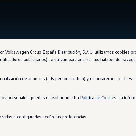
Ventajas
Approved
 Volkswagen Group España Distribución, S.A.U. utilizamos cookies propi
ntificadores publicitarios) se utilizan para analizar tus hábitos de nave
sonalización de anuncios (ads personalization) y elaboraremos perfiles
mpra de tu
coche
tos personales, puedes consultar nuestra
Política de Cookies
. La infor
e ocasión! Esta es una oportunidad única para obtener el mejor v
as
en
el mercado.
zarlas o configurarlas según tus preferencias.