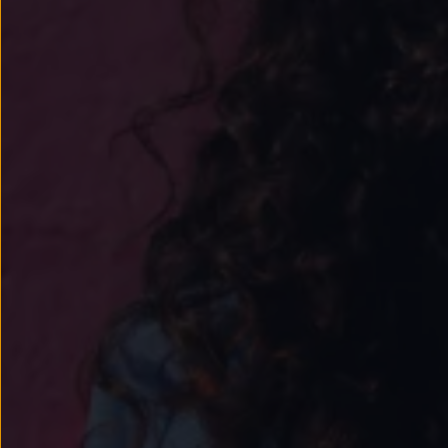
Passat
Tiguan
Touareg
Touran
t-roc-1
Asistencia en carretera