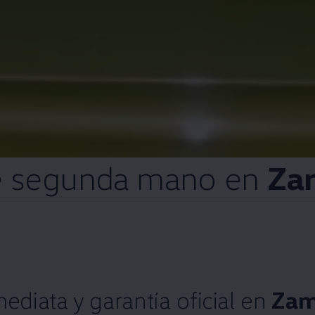
e
segunda
mano
en
Za
mediata
y
garantía oficial
en
Zam