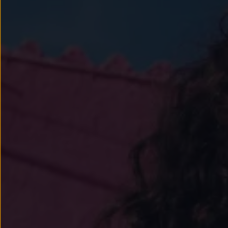
Llantas y neumáticos
Recambios Volkswagen
Accesorios y merchandising
Seguridad
Transporte
Entretenimiento
Personalización
Carga
Merchandising
Todo sobre tu Volkswagen
Tu coche conectado
Luces de advertencia
Manuales del coche
Información sobre EA189
Accede a My Volkswagen
Todo sobre tu Volkswagen
Información sobre Diésel XTL
Suscripción de mantenimiento Long Drive
Modelos anteriores
Beetle
Scirocco
Jetta
Sharan
Golf
Polo