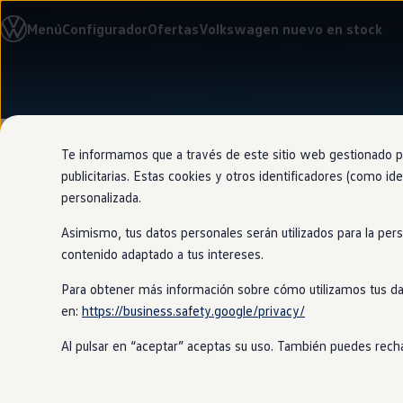
Modelos y configurador
Menú
Configurador
Ofertas
Volkswagen nuevo en stock
Nuevo ID. Cross
Vehículos Comerciales
Compra y ofertas
Volkswagen nuevo en stock
Ir
Ir
Volkswagen de ocasión
directamente
directamente
Financiación
al contenido
al pie de
My Renting
página
My Way
Te informamos que a través de este sitio web gestionado por
Seguros
publicitarias. Estas cookies y otros identificadores (como ide
Empresas
personalizada.
Autoescuelas
Eléctricos e híbridos
Asimismo, tus datos personales serán utilizados para la per
Más sobre eléctricos
Oferta de
co
Más sobre híbridos
contenido adaptado a tus intereses.
Plan Auto +
CAE
Para obtener más información sobre cómo utilizamos tus da
Etiquetas DGT
en:
https://business.safety.google/privacy/
Simulador de autonomía, carga y ahorro
¡Recibe la mejor oferta por tu
coche
d
Carga y autonomía
es justa, ofreciendo las mejores tarif
Al pulsar en “aceptar” aceptas su uso. También puedes recha
Soluciones de carga
Tarifas de carga
Carga en casa
Modos de carga