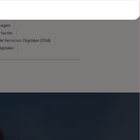
d
swagen
rtación
e Servicios Digitales (DSA)
igitales