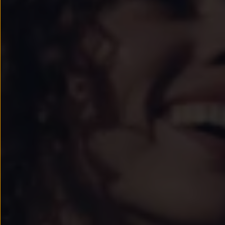
Passat
Tiguan
Touareg
Touran
t-roc-1
Asistencia en carretera