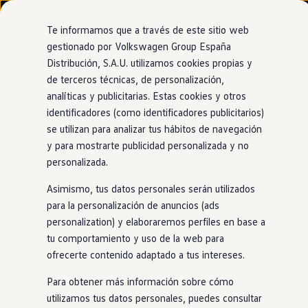
Modelos y configurador
Nuevo ID. Cross
Te informamos que a través de este sitio web
Vehículos Comerciales
gestionado por Volkswagen Group España
Compra y ofertas
Distribución, S.A.U. utilizamos cookies propias y
Ir
Ir
Volkswagen nuevo en stock
directamente
directamente
Volkswagen de ocasión
de terceros técnicas, de personalización,
Ventajas
Approved
al contenido
al pie de
Financiación
analíticas y publicitarias. Estas cookies y otros
página
My Renting
identificadores (como identificadores publicitarios)
My Way
Seguros
se utilizan para analizar tus hábitos de navegación
Empresas
y para mostrarte publicidad personalizada y no
Certificación del estado
Autoescuelas
personalizada.
Eléctricos e híbridos
Más sobre eléctricos
de
la batería
en
Asimismo, tus datos personales serán utilizados
Más sobre híbridos
Plan Auto +
para la personalización de anuncios (ads
eléctricos
CAE
personalization) y elaboraremos perfiles en base a
Etiquetas DGT
tu comportamiento y uso de la web para
Simulador de autonomía, carga y ahorro
Carga y autonomía
ofrecerte contenido adaptado a tus intereses.
En el caso de los
eléctricos
, también estás cubierto.
Soluciones de carga
Tarifas de carga
Nuestros puntos de venta
Approved
ofrecen un servicio de
Para obtener más información sobre cómo
Carga en casa
certificación del estado de la batería para garantizar su
utilizamos tus datos personales, puedes consultar
Modos de carga