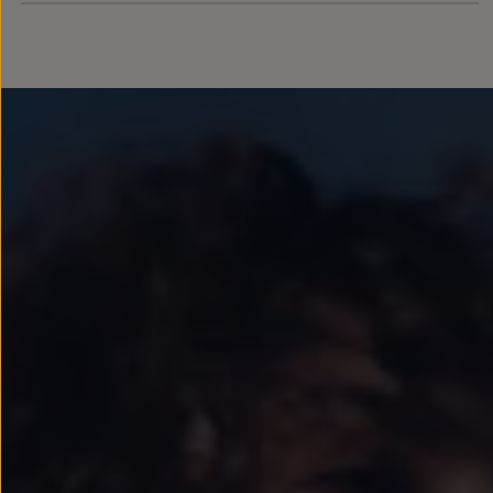
Llantas y neumáticos
Recambios Volkswagen
Accesorios y merchandising
Seguridad
Transporte
Entretenimiento
Personalización
Carga
Merchandising
Todo sobre tu Volkswagen
Tu coche conectado
Luces de advertencia
Manuales del coche
Información sobre EA189
Accede a My Volkswagen
Todo sobre tu Volkswagen
Información sobre Diésel XTL
Suscripción de mantenimiento Long Drive
Modelos anteriores
Beetle
Scirocco
Jetta
Sharan
Golf
Polo