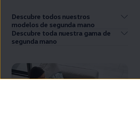
Descubre todos nuestros
modelos de
segunda
mano
Descubre toda nuestra gama de
segunda
mano