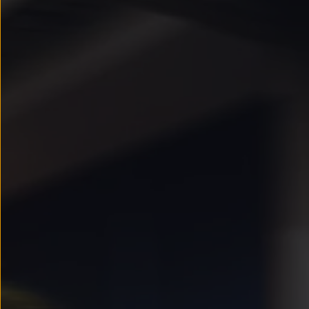
Llantas y neumáticos
Recambios Volkswagen
Accesorios y merchandising
Seguridad
Transporte
Entretenimiento
Personalización
Carga
Merchandising
Todo sobre tu Volkswagen
Tu coche conectado
Luces de advertencia
Manuales del coche
Información sobre EA189
Accede a My Volkswagen
Todo sobre tu Volkswagen
Información sobre Diésel XTL
Suscripción de mantenimiento Long Drive
Modelos anteriores
Beetle
Scirocco
Jetta
Sharan
Golf
Polo