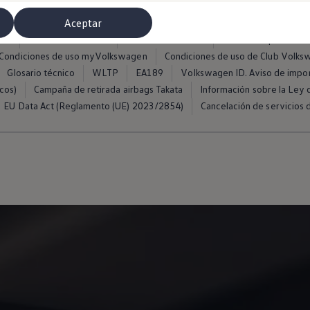
Aceptar
ros
Condiciones de uso
Política de cookies
Política de privacida
Condiciones de uso myVolkswagen
Condiciones de uso de Club Volk
Glosario técnico
WLTP
EA189
Volkswagen ID. Aviso de impo
cos)
Campaña de retirada airbags Takata
Información sobre la Ley d
EU Data Act (Reglamento (UE) 2023/2854)
Cancelación de servicios d
misoras de radio