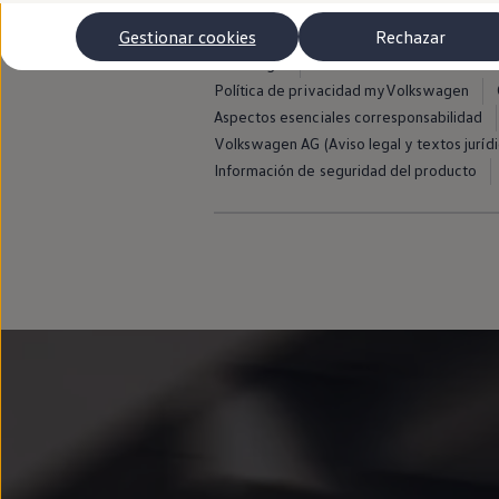
Autonomía
Clientes y posventa
Gestionar cookies
Rechazar
Club Volkswagen
Aviso legal
Avisos de licencia de terce
Ofertas posventa
Eventos y experiencias
Política de privacidad myVolkswagen
Beneficios Volkswagen
Aspectos esenciales corresponsabilidad
Asistencia en carretera
Volkswagen AG (Aviso legal y textos jurídi
Servicios de movilidad
Garantía del fabricante
Información de seguridad del producto
Beneficios del taller oficial
Rent-a-Car
Servicios digitales
Buscar servicios para tu modelo
Volkswagen Apps, inicio de sesión y tienda
Conectar el móvil con el vehículo
Actualizaciones del software, los mapas y las e
Mantenimiento y reparaciones
Revisiones e ITV
Aceite y líquidos del motor
Baterías
Frenos
Motor y chasis
Aire acondicionado y filtros
Faros y lunas
Carrocería y pintura