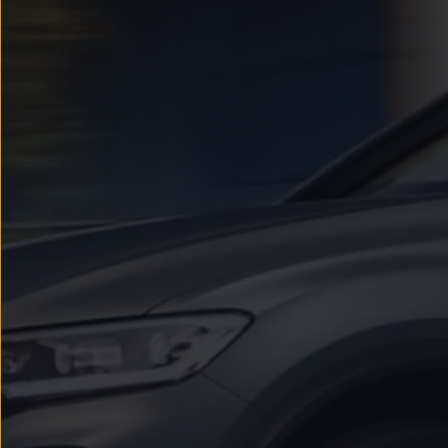
Passat
Tiguan
Touareg
Touran
t-roc-1
Asistencia en carretera