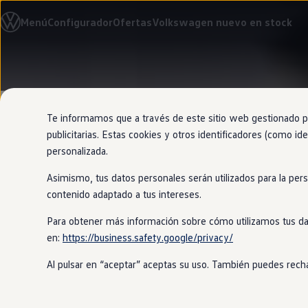
Modelos y configurador
Menú
Configurador
Ofertas
Volkswagen nuevo en stock
Nuevo ID. Cross
Vehículos Comerciales
Compra y ofertas
Volkswagen nuevo en stock
Ir
Ir
Volkswagen de ocasión
directamente
directamente
Financiación
al contenido
al pie de
My Renting
página
My Way
Te informamos que a través de este sitio web gestionado por
Seguros
publicitarias. Estas cookies y otros identificadores (como ide
Empresas
personalizada.
Autoescuelas
Eléctricos e híbridos
Asimismo, tus datos personales serán utilizados para la per
Más sobre eléctricos
Revisión de
Más sobre híbridos
contenido adaptado a tus intereses.
Plan Auto +
CAE
Para obtener más información sobre cómo utilizamos tus da
Etiquetas DGT
en:
https://business.safety.google/privacy/
Simulador de autonomía, carga y ahorro
En
Volkswagen
Approved
verificamo
Carga y autonomía
No solo eso, también los preparamos 
Al pulsar en “aceptar” aceptas su uso. También puedes recha
Soluciones de carga
Tarifas de carga
Carga en casa
Modos de carga