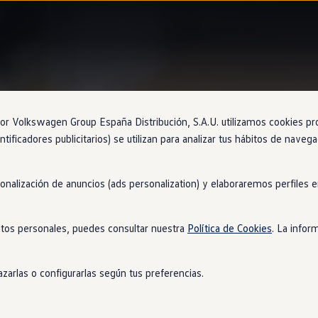
Ventajas
Approved
 Volkswagen Group España Distribución, S.A.U. utilizamos cookies propi
ntificadores publicitarios) se utilizan para analizar tus hábitos de nave
sonalización de anuncios (ads personalization) y elaboraremos perfiles
126 puntos
tos personales, puedes consultar nuestra
Política de Cookies
. La infor
s de manera exhaustiva los coches de ocasión
Volkswagen
, tant
con la máxima profesionalidad para ofrecerte la mayor fiabilida
zarlas o configurarlas según tus preferencias.