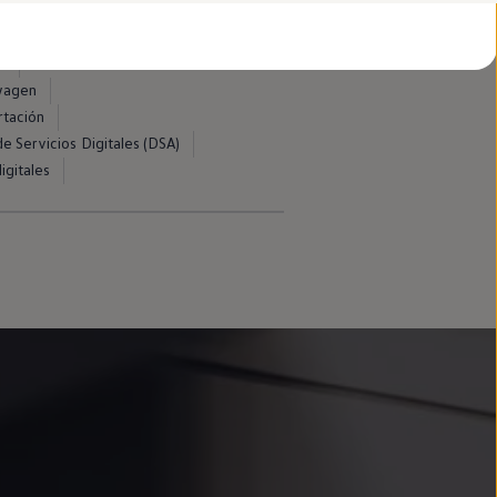
d
swagen
rtación
e Servicios Digitales (DSA)
igitales