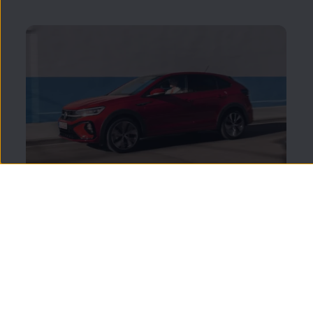
Taigo
Libertad y carácter
en
un formato versátil. El
Taigo
combina el espíritu aventurero del
Scirocco
con la
practicidad de un SUV compacto.
Encuentra tu
Taigo
de
segunda
mano