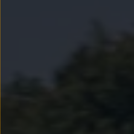
Passat
Tiguan
Touareg
Touran
t-roc-1
Asistencia en carretera