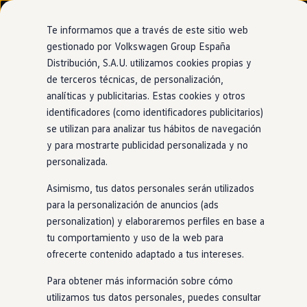
Modelos y configurador
Nuevo ID. Cross
Te informamos que a través de este sitio web
Vehículos Comerciales
gestionado por Volkswagen Group España
Compra y ofertas
Distribución, S.A.U. utilizamos cookies propias y
Ir
Ir
Volkswagen nuevo en stock
directamente
directamente
Volkswagen de ocasión
de terceros técnicas, de personalización,
Ventajas
Approved
al contenido
al pie de
Financiación
analíticas y publicitarias. Estas cookies y otros
página
My Renting
identificadores (como identificadores publicitarios)
My Way
Seguros
se utilizan para analizar tus hábitos de navegación
Empresas
y para mostrarte publicidad personalizada y no
Opción de cambio o
Autoescuelas
personalizada.
Eléctricos e híbridos
Más sobre eléctricos
devolución
a los
Asimismo, tus datos personales serán utilizados
Más sobre híbridos
Plan Auto +
para la personalización de anuncios (ads
1.000km o 15 días
CAE
personalization) y elaboraremos perfiles en base a
Etiquetas DGT
tu comportamiento y uso de la web para
Simulador de autonomía, carga y ahorro
Carga y autonomía
ofrecerte contenido adaptado a tus intereses.
Si tu satisfacción no es total, podrás cambiar tu nuevo
Soluciones de carga
Tarifas de carga
coche
de ocasión
Volkswagen
siempre
que no haya
Para obtener más información sobre cómo
Carga en casa
circulado más de 1.000km o hayan pasado 15 días desde la
utilizamos tus datos personales, puedes consultar
Modos de carga