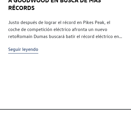
RÉCORDS
Justo después de lograr el récord en Pikes Peak, el
coche de competición eléctrico afronta un nuevo
retoRomain Dumas buscará batir el récord eléctrico en
GoodwoodProeza logística de Volkswagen Motorsport
Seguir leyendo
en el período previo a