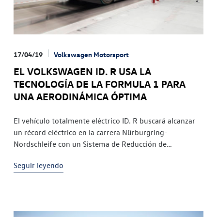
17/04/19
Volkswagen Motorsport
EL VOLKSWAGEN ID. R USA LA
TECNOLOGÍA DE LA FORMULA 1 PARA
UNA AERODINÁMICA ÓPTIMA
El vehículo totalmente eléctrico ID. R buscará alcanzar
un récord eléctrico en la carrera Nürburgring-
Nordschleife con un Sistema de Reducción de
Resistencia (DRS) En comparación con el récord logrado
Seguir leyendo
en Pikes Peak, la configuración aerodinámica